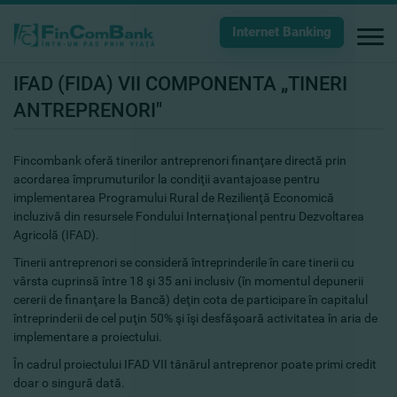
Internet Banking
IFAD (FIDA) VII COMPONENTA „TINERI
ANTREPRENORI"
Fincombank oferă tinerilor antreprenori finanţare directă prin
acordarea împrumuturilor la condiţii avantajoase pentru
implementarea Programului Rural de Rezilienţă Economică
incluzivă din resursele Fondului Internaţional pentru Dezvoltarea
Agricolă (IFAD).
Tinerii antreprenori se consideră întreprinderile în care tinerii cu
vârsta cuprinsă între 18 şi 35 ani inclusiv (în momentul depunerii
cererii de finanţare la Bancă) deţin cota de participare în capitalul
întreprinderii de cel puţin 50% şi îşi desfăşoară activitatea în aria de
implementare a proiectului.
În cadrul proiectului IFAD VII tânărul antreprenor poate primi credit
doar o singură dată.