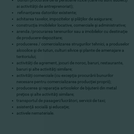
bunuri procurate de la persoane fizice (care nu sunt subiecţi
ai activităţii de antreprenoriat);
refinanţarea datoriilor existente;
achitarea taxelor, impozitelor şi plăţilor de asigurare;
construcţia imobilelor locative, comerciale şi administrative;
arenda /procurarea terenurilor sau a imobilelor cu destinaţie
de producere-depozitare;
producerea / comercializarea strugurilor tehnici, a produselor
alcoolice şi de tutun, culturi silvice şi plante de amenajare a
teritoriului;
activităţi de agrement, jocuri de noroc, baruri, restaurante,
baruri şi alte activităţi similare;
activităţi comerciale (cu excepţia procurării bunurilor
necesare pentru comercializarea producţiei proprii);
producerea şi reparaţia articolelor de bijuterii din metal
preţios şi alte activităţi similare;
transportul de pasageri/lucrători, servicii de taxi;
asistenţă socială şi educaţie;
activele nemateriale.