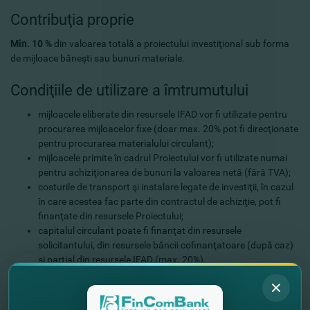
Contribuţia proprie
Min. 10 %
din valoarea totală a proiectului investiţional sub forma
de mijloace băneşti sau bunuri materiale.
Condiţiile de utilizare a îmtrumutului
mijloacele eliberate din resursele IFAD vor fi utilizate pentru
procurarea mijloacelor fixe (doar max. 20% pot fi direcţionate
pentru procurarea materialului circulant);
mijloacele primite în cadrul Proiectului vor fi utilizate numai
pentru achiziţionarea de bunuri la valoarea netă (fără TVA);
costurile de transport şi instalare legate de investiţii, în cazul
în care acestea fac parte din contractul de achiziţie, pot fi
finanţate din resursele Proiectului;
capitalul circulant poate fi finanţat din resursele
solicitantului, din resursele băncii cofinanţatoare (după caz)
şi parţial din resursele IFAD (max. 20%).
Particularităţi:
achiziţionarea de module/construcţii de seră vor fi eligibile