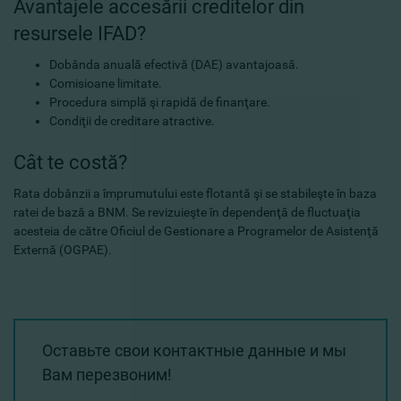
Avantajele accesării creditelor din
resursele IFAD?
Dobânda anuală efectivă (DAE) avantajoasă.
Comisioane limitate.
Procedura simplă şi rapidă de finanţare.
Condiţii de creditare atractive.
Cât te costă?
Rata dobânzii a împrumutului este flotantă şi se stabileşte în baza
ratei de bază a BNM. Se revizuieşte în dependenţă de fluctuaţia
acesteia de către Oficiul de Gestionare a Programelor de Asistenţă
Externă (OGPAE).
Оставьте свои контактные данные и мы
Вам перезвоним!