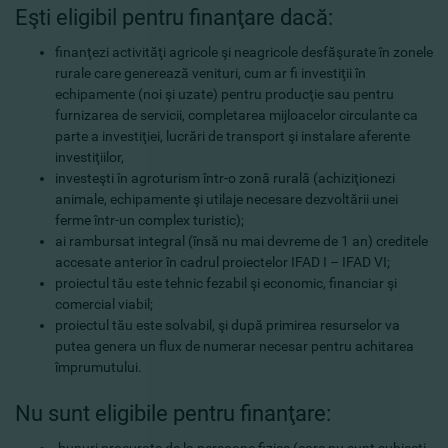
Eşti eligibil pentru finanţare dacă:
finanţezi activităţi agricole şi neagricole desfăşurate în zonele
rurale care generează venituri, cum ar fi investiţii în
echipamente (noi şi uzate) pentru producţie sau pentru
furnizarea de servicii, completarea mijloacelor circulante ca
parte a investiţiei, lucrări de transport şi instalare aferente
investiţiilor,
investeşti în agroturism într-o zonă rurală (achiziţionezi
animale, echipamente şi utilaje necesare dezvoltării unei
ferme într-un complex turistic);
ai rambursat integral (însă nu mai devreme de 1 an) creditele
accesate anterior în cadrul proiectelor IFAD I – IFAD VI;
proiectul tău este tehnic fezabil şi economic, financiar şi
comercial viabil;
proiectul tău este solvabil, şi după primirea resurselor va
putea genera un flux de numerar necesar pentru achitarea
împrumutului.
Nu sunt eligibile pentru finanţare: