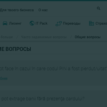
Для твоего бизнеса
О нас
Лизинг
IT Pack
Переводы
Страх
 больше
/
Часто задаваемые вопросы
/
Общие вопросы
Е ВОПРОСЫ
ot face în cazul în care codul PIN a fost pierdut/uitat
бнее
pot extrage banii fără prezenţa cardului?