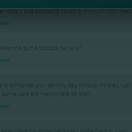
e ridica o altă persoană cardul şi PIN-ul în locul meu
бнее
nseamnă sumă blocată pe card?
бнее
e la achitarea unui serviciu sau produs, mi s-au luat 
 suma care era menţionata pe site?
бнее
 este diferenţa dintre cardurile MasterCard şi Visa?