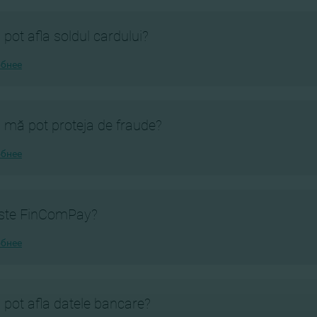
pot afla soldul cardului?
бнее
mă pot proteja de fraude?
бнее
ste FinComPay?
бнее
pot afla datele bancare?