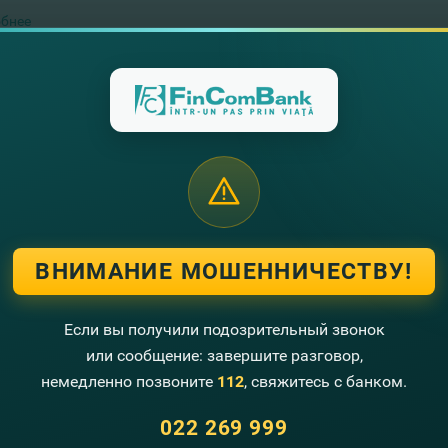
бнее
dreptul comerciantul să solicite un act de identitate a
бнее
a ce vîrstă pot obţine un card bancar?
ВНИМАНИЕ МОШЕННИЧЕСТВУ!
бнее
Если вы получили подозрительный звонок
или сообщение: завершите разговор,
 este suma maximă pe care o pot primi la card?
немедленно позвоните
112
, свяжитесь с банком.
бнее
022 269 999