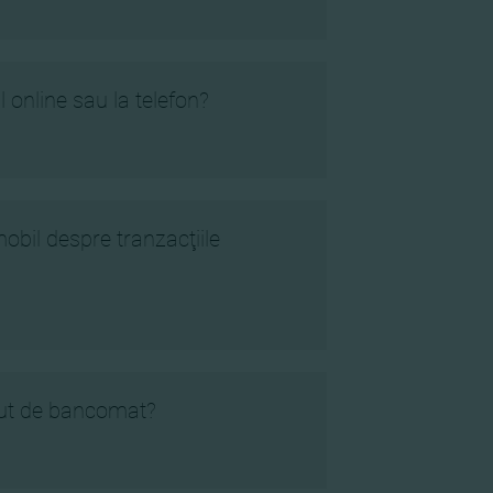
 online sau la telefon?
obil despre tranzacţiile
inut de bancomat?