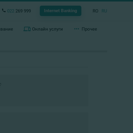
Internet Banking
022
269 999
RO
RU
ование
Онлайн услуги
Прочее
?