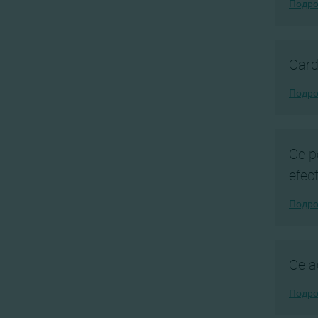
Подро
Card
Подро
Ce p
efec
Подро
Ce a
Подро