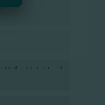
?
mai mulţi bani de pe card, decît