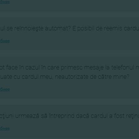
бнее
ul se reînnoieşte automat? E posibil de reemis cardul
бнее
ot face în cazul în care primesc mesaje la telefonul m
tuate cu cardul meu, neautorizate de către mine?
бнее
cţiuni urmează să întreprind dacă cardul a fost reţ
бнее