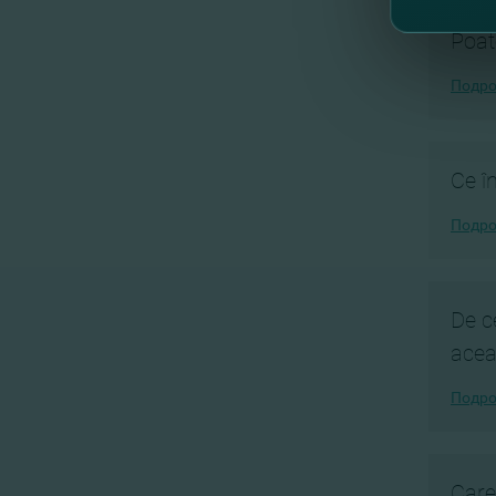
Poat
Подро
Ce î
Подро
De c
acea
Подро
Care