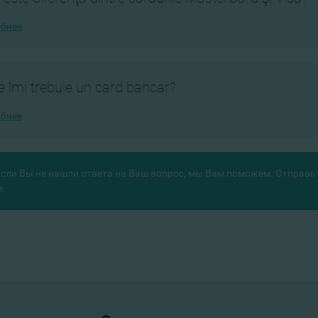
бнее
e îmi trebuie un card bancar?
бнее
Если Вы не нашли ответа на Ваш вопрос, мы Вам поможем. Отправь
е.