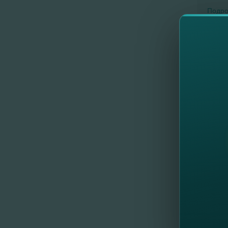
Подро
Are 
Подро
De l
Подро
Care
Подро