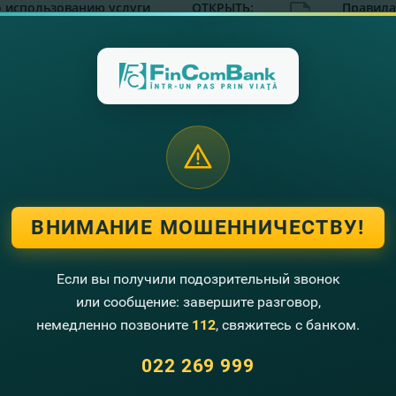
о использованию услуги
ОТКРЫТЬ:
Правила
n
платежны
Google 
2026
едыдущие редакции
2025
ла пользования картами
ОТКРЫТЬ:
2025
ВНИМАНИЕ МОШЕННИЧЕСТВУ!
Если вы получили подозрительный звонок
или сообщение: завершите разговор,
немедленно позвоните
112
, свяжитесь с банком.
022 269 999
Свяжитесь с нами