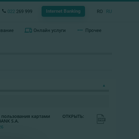
Internet Banking
022
269 999
RO
RU
ование
Онлайн услуги
Прочее
 пользования картами
ОТКРЫТЬ:
ANK S.A.
26