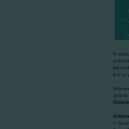
În confo
activita
Băncii 
S.A. cu 
Adunarea
data d
Chişinău
Ordinea
1. Cu pr