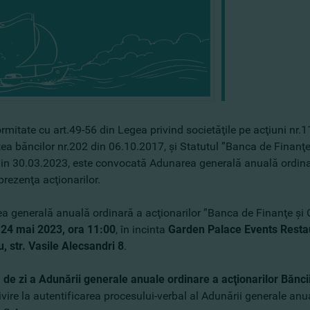
rmitate cu art.49-56 din Legea privind societăţile pe acţiuni nr.1
tea băncilor nr.202 din 06.10.2017, şi Statutul ”Banca de Finanţe 
din 30.03.2023, este convocată Adunarea generală anuală ordinar
prezenţa acţionarilor.
 generală anuală ordinară a acţionarilor ”Banca de Finanţe şi Co
e
24 mai 2023, ora 11:00
, în incinta
Garden Palace Events Resta
, str.
Vasile Alecsandri 8
.
 de zi a Adunării generale anuale ordinare a acţionarilor Băncii
ivire la autentificarea procesului-verbal al Adunării generale anu