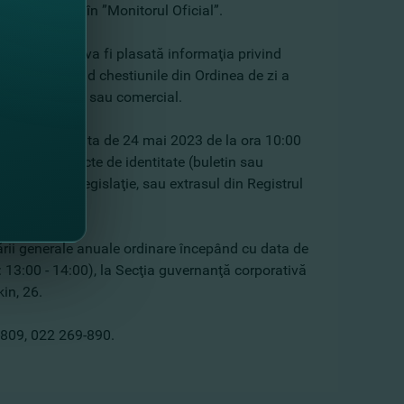
a fi publicată în ”Monitorul Oficial”.
 aprilie 2023 va fi plasată informaţia privind
erialele privind chestiunile din Ordinea de zi a
e secret bancar sau comercial.
a efectua pe data de 24 mai 2023 de la ora 10:00
or prezenta acte de identitate (buletin sau
l stabilit de legislaţie, sau extrasul din Registrul
e juridice.
ării generale anuale ordinare începând cu data de
: 13:00 - 14:00), la Secţia guvernanţă corporativă
kin, 26.
-809, 022 269-890.