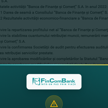
 S.A.
tatele activităţii ”Banca de Finanţe şi Comerţ” S.A. în anul 2022:
ea de seamă a Consiliului ”Banca de Finanţe şi Comerţ” S.A
.2 Rezultatele activităţii economico-financiare a ”Banca de Finan
ivire la repartizarea profitului net al ”Banca de Finanţe şi Comerţ
ivire la stabilirea cuantumului retribuţiei muncii, remunerării m
 şi Comerţ” S.A.
ivire la confirmarea Societăţii de audit pentru efectuarea auditul
a retribuţiei serviciilor prestate.
ivire la aprobarea modificărilor şi completărilor la Statutul ”Ba
ivire la aprobarea modificărilor şi completărilor la Regulamentu
ţionarilor care au dreptul de a participa la Adunarea generală a
ă de către Depozitarul Central Unic de Valori Mobiliare potrivit si
după data întocmirii listei, dar nu mai târziu decât cu 3 zile pâ
 a acţionarilor ”Banca de Finanţe şi Comerţ” S.A.
ia privind convocarea Adunării generale anuale ordinare cu preze