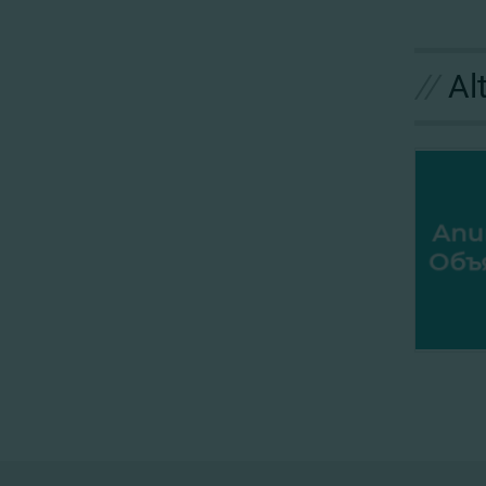
//
Al