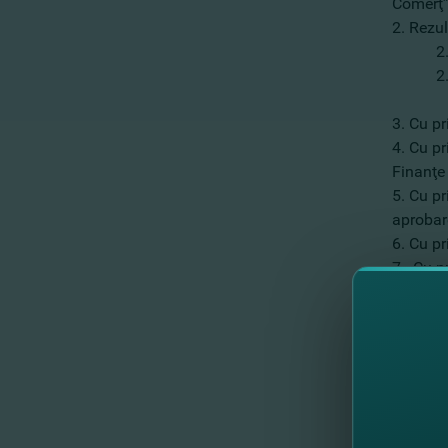
Comerţ”
2. Rezul
2.1 Dar
2
3. Cu pr
4. Cu pr
Finanţe
5. Cu pr
aprobare
6. Cu pr
7. Cu pr
Lista ac
întocmit
operate 
ordinare
Informaţ