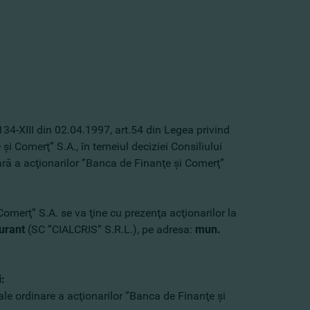
134-XIII din 02.04.1997, art.54 din Legea privind
şi Comerţ” S.A., în temeiul deciziei Consiliului
ă a acţionarilor ”Banca de Finanţe şi Comerţ”
merţ” S.A. se va ţine cu prezenţa acţionarilor la
urant
(SC ”CIALCRIS” S.R.L.), pe adresa:
mun.
:
ale ordinare a acţionarilor ”Banca de Finanţe şi