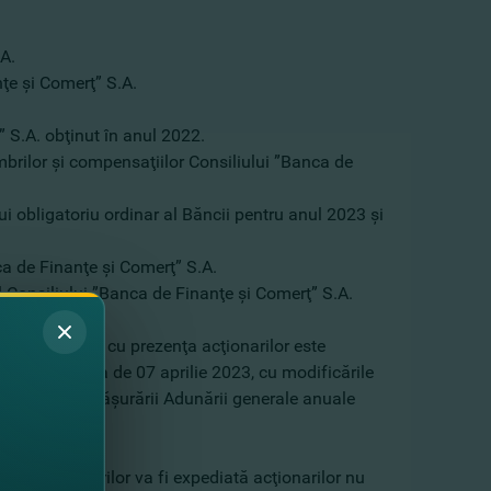
.​
ţe şi Comerţ” S.A.
” S.A. obţinut în anul 2022.
embrilor şi compensaţiilor Consiliului ”Banca de
ui obligatoriu ordinar al Băncii pentru anul 2023 şi
nca de Finanţe şi Comerţ” S.A.
l Consiliului ”Banca de Finanţe şi Comerţ” S.A.
nuală ordinară cu prezenţa acţionarilor este
tuaţiei la data de 07 aprilie 2023, cu modificările
nă la data desfăşurării Adunării generale anuale
nţa acţionarilor va fi expediată acţionarilor nu