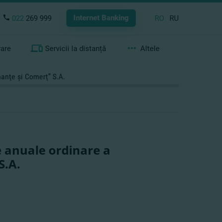
Internet Banking
022
269 999
RO
RU
rare
Servicii la distanță
Altele
nanţe şi Comerţ” S.A.
e anuale ordinare a
S.A.