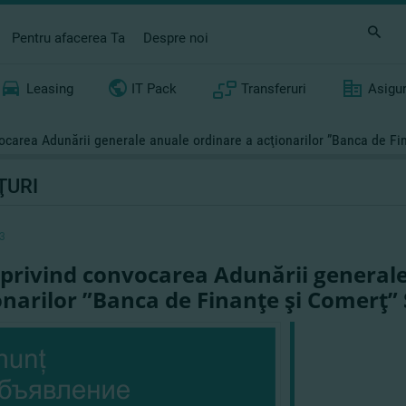
Pentru afacerea Ta
Despre noi
Leasing
IT Pack
Transferuri
Asigu
ocarea Adunării generale anuale ordinare a acţionarilor ”Banca de Fi
ŢURI
3
 privind convocarea Adunării general
onarilor ”Banca de Finanţe şi Comerţ” 