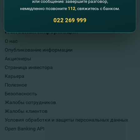
или сообщение: завершите разговор,
немедленно позвоните
112
, свяжитесь с банком.
022 269 999
Полезная информация
О нас
Опубликование информации
Акционеры
Страница инвестора
Карьера
Полезное
Безопасность
Жалобы сотрудников
Жалобы клиентов
Условия обработки и защиты персональных данных
Open Banking API