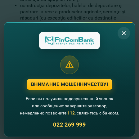
construcţia depozitelor, halelor de depozitare şi
păstrare la rece a produselor agricole, seminţe şi
răsaduri (cu excepţia edificiilor cu destinaţie
agricolă care urmează a fi date în locaţiune);
agroturism rural (achiziţionarea de animale,
echipament şi utilaj necesare dezvoltării fermei în
complexul turistic).
Mai multe detalii despre fiecare componentă şi despre
alte credite din resurse externe
AICI
. Dacă vrei să afli
mai multe detalii despre credite cu porţiune de grant din
resursele IFAD (FIDA) VIII, ne poţi lăsa datele tale de
contact în tabelul de mai jos, iar colegii noştri vor reveni
cu un apel pentru a răspunde la toate întrebările sau
ВНИМАНИЕ МОШЕННИЧЕСТВУ!
pentru a programa o vizită la sucursala dorită.
Если вы получили подозрительный звонок
Dezvoltă-ţi afacerea lături de FinComBank!
или сообщение: завершите разговор,
немедленно позвоните
112
, свяжитесь с банком.
Оставьте свои контактные данные и
022 269 999
мы Вам перезвоним!