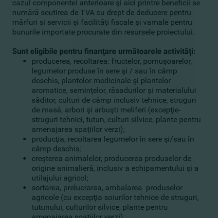
cazul componentei anterioare şi aici printre beneficii se
numără scutirea de TVA cu drept de deducere pentru
mărfuri şi servicii şi facilităţi fiscale şi vamale pentru
bunurile importate procurate din resursele proiectului.
Sunt eligibile pentru finanţare următoarele activităţi:
producerea, recoltarea: fructelor, pomuşoarelor,
legumelor produse în sere şi / sau în câmp
deschis, plantelor medicinale şi plantelor
aromatice, seminţelor, răsadurilor şi materialului
săditor, culturi de câmp inclusiv tehnice, struguri
de masă, arbori şi arbuşti meliferi (excepţie-
struguri tehnici, tutun, culturi silvice, plante pentru
amenajarea spaţiilor verzi);
producţia, recoltarea legumelor în sere şi/sau în
câmp deschis;
creşterea animalelor, producerea produselor de
origine animalieră, inclusiv a echipamentului şi a
utilajului agricol;
sortarea, prelucrarea, ambalarea produselor
agricole (cu excepţia soiurilor tehnice de struguri,
tutunului, culturilor silvice, plante pentru
amenajarea spaţiilor verzi);