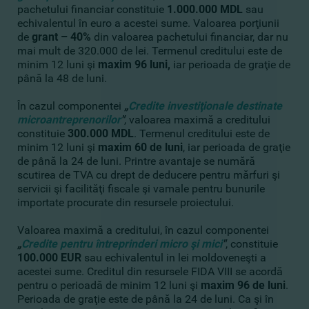
pachetului financiar constituie
1.000.000 MDL
sau
echivalentul în euro a acestei sume. Valoarea porţiunii
de
grant – 40%
din valoarea pachetului financiar, dar nu
mai mult de 320.000 de lei. Termenul creditului este de
minim 12 luni şi
maxim 96 luni,
iar perioada de graţie de
până la 48 de luni.
În cazul componentei
„
Credite investiţionale destinate
microantreprenorilor
"
, valoarea maximă a creditului
constituie
300.000 MDL
. Termenul creditului este de
minim 12 luni şi
maxim 60 de luni
, iar perioada de graţie
de până la 24 de luni. Printre avantaje se numără
scutirea de TVA cu drept de deducere pentru mărfuri şi
servicii şi facilităţi fiscale şi vamale pentru bunurile
importate procurate din resursele proiectului.
Valoarea maximă a creditului, în cazul componentei
„
Credite pentru întreprinderi micro şi mici
"
, constituie
100.000 EUR
sau echivalentul in lei moldoveneşti a
acestei sume. Creditul din resursele FIDA VIII se acordă
pentru o perioadă de minim 12 luni şi
maxim 96 de luni
.
Perioada de graţie este de până la 24 de luni. Ca şi în