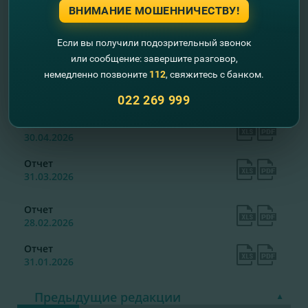
2026
ВНИМАНИЕ МОШЕННИЧЕСТВУ!
Отчет
Если вы получили подозрительный звонок
30.06.2026
или сообщение: завершите разговор,
немедленно позвоните
112
, свяжитесь с банком.
Отчет
31.05.2026
022 269 999
Отчет
30.04.2026
Отчет
31.03.2026
Отчет
28.02.2026
Отчет
31.01.2026
Предыдущие редакции