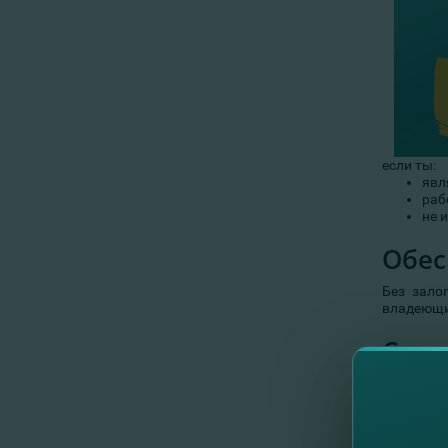
если ты:
явл
раб
не 
Обес
Без зало
владеющи
Скол
Год
9,0
кре
Ком