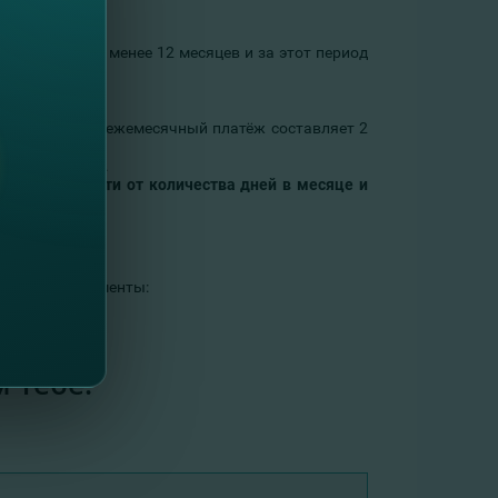
живали их не менее 12 месяцев и за этот период
ставкой 10,00% ежемесячный платёж составляет 2
27 449,21 леев.
 в зависимости от количества дней в месяце и
ледующие документы:
ходимости.
 тебе!