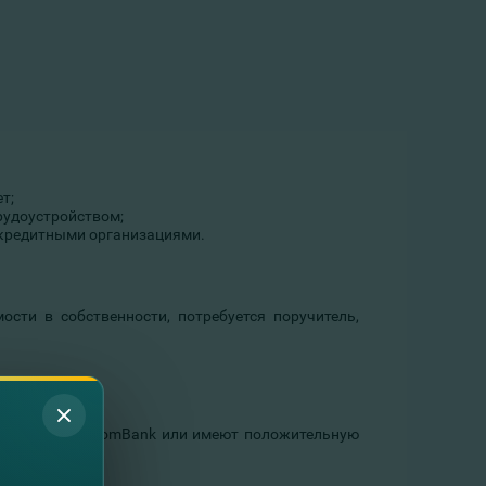
т;
рудоустройством;
 кредитными организациями.
сти в собственности, потребуется поручитель,
 клиентов.
чный счёт FinComBank или имеют положительную