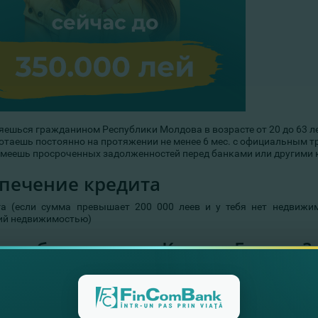
яешься гражданином Республики Молдова в возрасте от 20 до 63 ле
отаешь постоянно на протяжении не менее 6 мес. с официальным т
имеешь просроченных задолженностей перед банками или другими
печение кредита
га (если сумма превышает 200 000 леев и у тебя нет недвижимо
й недвижимостью)
ько будет стоить Кредит Express?
овая фиксированная процентная ставка — 10,00% для стандартных
0% — для клиентов, которые получают зарплату/пенсию на карто
дитную историю*.
иссия за оформление договора — 0 леев.