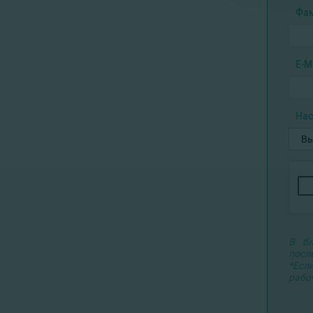
Фа
E-M
Нас
В бл
посл
*Есл
рабо