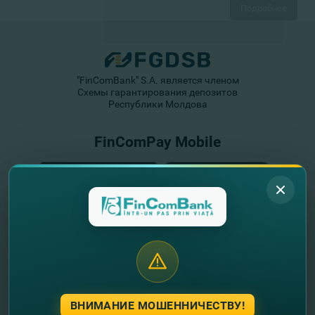
Подробнее
"FinComBank" S.A. является членом
Схемы гарантирования депозитов
Республики Молдова
FinComPay Mobile
ВНИМАНИЕ МОШЕННИЧЕСТВУ!