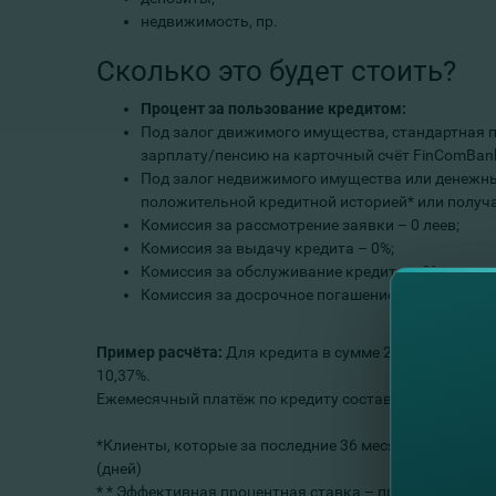
недвижимость, пр.
Сколько это будет стоить?
Процент за пользование кредитом:
Под залог движимого имущества, стандартная п
зарплату/пенсию на карточный счёт FinComBan
Под залог недвижимого имущества или денежных 
положительной кредитной историей* или получ
Комиссия за рассмотрение заявки – 0 леев;
Комиссия за выдачу кредита – 0%;
Комиссия за обслуживание кредита – 0%;
Комиссия за досрочное погашение кредита - 0%.
Пример расчёта:
Для кредита в сумме 200 000 леев ср
10,37%.
Ежемесячный платёж по кредиту составляет 4 241,47 л
*Клиенты, которые за последние 36 месяцев имели акт
(дней)
* * Эффективная процентная ставка – представляет с