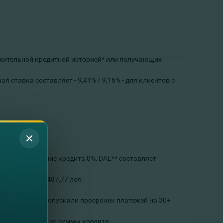
ложительной кредитной историей* или получающих
 ставка составляет - 9,41% / 9,16% - для клиентов с
дминистрирование кредита 0%, DAE** составляет
сходы) — 254 487,77 лея.
од ни разу не допускали просрочек платежей на 30+
ую в процентах от суммы кредита.