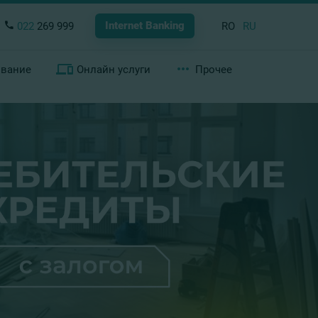
Internet Banking
022
269 999
RO
RU
ование
Онлайн услуги
Прочее