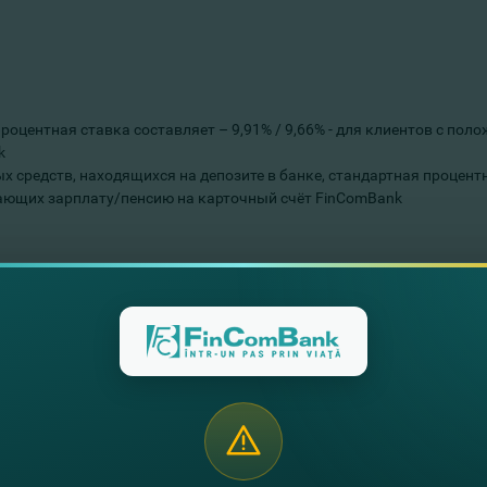
роцентная ставка составляет – 9,91% / 9,66% - для клиентов с по
k
средств, находящихся на депозите в банке, стандартная процентная
ающих зарплату/пенсию на карточный счёт FinComBank
оком на 60 месяцев, с процентной ставкой 9,91% и комиссией за а
ея, а общая сумма к оплате (сумма кредита + все сопутствующие ра
ивные кредиты, обслуживаемые не менее 12 месяцев, и в этот пери
обой полную стоимость кредита с учетом всех комиссий, выраженн