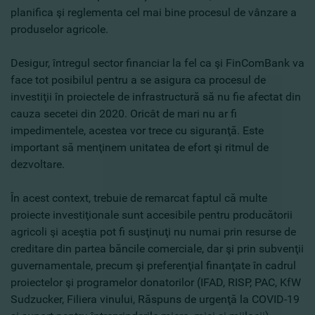
planifica şi reglementa cel mai bine procesul de vânzare a
produselor agricole.
Desigur, întregul sector financiar la fel ca şi FinComBank va
face tot posibilul pentru a se asigura ca procesul de
investiţii în proiectele de infrastructură să nu fie afectat din
cauza secetei din 2020. Oricât de mari nu ar fi
impedimentele, acestea vor trece cu siguranţă. Este
important să menţinem unitatea de efort şi ritmul de
dezvoltare.
În acest context, trebuie de remarcat faptul că multe
proiecte investiţionale sunt accesibile pentru producătorii
agricoli şi aceştia pot fi susţinuţi nu numai prin resurse de
creditare din partea băncile comerciale, dar şi prin subvenţii
guvernamentale, precum şi preferenţial finanţate în cadrul
proiectelor şi programelor donatorilor (IFAD, RISP, PAC, KfW
Sudzucker, Filiera vinului, Răspuns de urgenţă la COVID-19