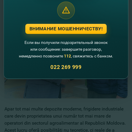
ВНИМАНИЕ МОШЕННИЧЕСТВУ!
Если вы получили подозрительный звонок
или сообщение: завершите разговор,
немедленно позвоните
112
, свяжитесь с банком.
022 269 999
Apar tot mai multe depozite moderne, frigidere industriale
care devin proprietatea unui număr tot mai mare de
operatori din sectorul agroalimentar al Republicii Moldova.
Acest lucru oferă posibilităţi nu teoretice, ci reale de a