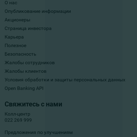
О нас
Опубликование информации
Акционеры
Страница инвестора
Карьера
Полезное
Безопасность
Жалобы сотрудников
Жалобы клиентов
Условия обработки и защиты персональных данных
Open Banking API
Свяжитесь с нами
Колл-центр
022 269 999
Предложения по улучшениям