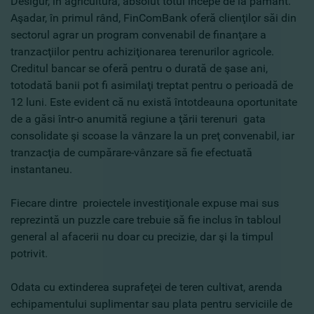
Desigur, în agricultură, absolut totul începe de la pământ.
Aşadar, în primul rând, FinComBank oferă clienţilor săi din
sectorul agrar un program convenabil de finanţare a
tranzacţiilor pentru achiziţionarea terenurilor agricole.
Creditul bancar se oferă pentru o durată de şase ani,
totodată banii pot fi asimilaţi treptat pentru o perioadă de
12 luni. Este evident că nu există întotdeauna oportunitate
de a găsi într-o anumită regiune a ţării terenuri gata
consolidate şi scoase la vânzare la un preţ convenabil, iar
tranzacţia de cumpărare-vânzare să fie efectuată
instantaneu.
Fiecare dintre proiectele investiţionale expuse mai sus
reprezintă un puzzle care trebuie să fie inclus în tabloul
general al afacerii nu doar cu precizie, dar şi la timpul
potrivit.
Odata cu extinderea suprafeţei de teren cultivat, arenda
echipamentului suplimentar sau plata pentru serviciile de