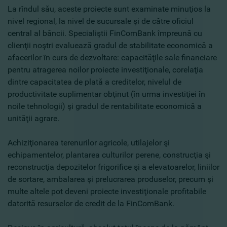
La rîndul său, aceste proiecte sunt examinate minuţios la
nivel regional, la nivel de sucursale şi de către oficiul
central al băncii. Specialiştii FinComBank împreună cu
clienţii noştri evaluează gradul de stabilitate economică a
afacerilor în curs de dezvoltare: capacităţile sale financiare
pentru atragerea noilor proiecte investiţionale, corelaţia
dintre capacitatea de plată a creditelor, nivelul de
productivitate suplimentar obţinut (în urma investiţiei în
noile tehnologii) şi gradul de rentabilitate economică a
unităţii agrare.
Achiziţionarea terenurilor agricole, utilajelor şi
echipamentelor, plantarea culturilor perene, construcţia şi
reconstrucţia depozitelor frigorifice şi a elevatoarelor, liniilor
de sortare, ambalarea şi prelucrarea produselor, precum şi
multe altele pot deveni proiecte investiţionale profitabile
datorită resurselor de credit de la FinComBank.