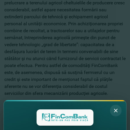
prelucrare a terenului agricol cheltuielile de producere cresc
considerabil, astfel apare necesitatea formării sau
extinderii parcului de tehnică şi echipament agricol
personal al unităţii economice. Prin achiziţionarea propriei
combine de recoltat, a tractoarelor sau a utilajelor pentru
semănat, întreprinderea agricolă primeşte din punct de
vedere tehnologic „grad de libertate”: capacitatea de a
desfăşura lucrări de teren în termeni convenabili de sine
stătător şi nu atunci când furnizorul de servicii contractat le
poate efectua. Pentru astfel de comodităţi FinComBank
este, de asemenea, dispusă să susţină fermierul cu un
credit şi este important de menţionat faptul că plăţile
aferente nu se vor diferenţia considerabil de costul
serviciilor din sfera mecanizării producţiei agricole.
Este îmbucurător faptul că în paralel cu procesul de
modernizare agricolă, procesul de dezvoltare a
infrastructurii agroindustriale după recoltare se dezvoltă
activ şi în Republica Moldova.