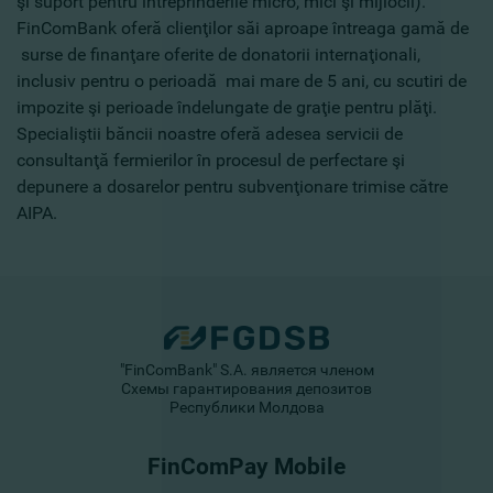
şi suport pentru întreprinderile micro, mici şi mijlocii).
FinComBank oferă clienţilor săi aproape întreaga gamă de
surse de finanţare oferite de donatorii internaţionali,
inclusiv pentru o perioadă mai mare de 5 ani, cu scutiri de
impozite şi perioade îndelungate de graţie pentru plăţi.
Specialiştii băncii noastre oferă adesea servicii de
consultanţă fermierilor în procesul de perfectare şi
depunere a dosarelor pentru subvenţionare trimise către
AIPA.
"FinComBank" S.A. является членом
Схемы гарантирования депозитов
Республики Молдова
FinComPay Mobile