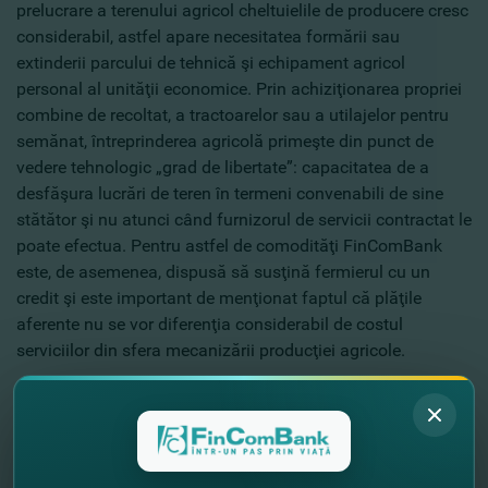
prelucrare a terenului agricol cheltuielile de producere cresc
considerabil, astfel apare necesitatea formării sau
extinderii parcului de tehnică şi echipament agricol
personal al unităţii economice. Prin achiziţionarea propriei
combine de recoltat, a tractoarelor sau a utilajelor pentru
semănat, întreprinderea agricolă primeşte din punct de
vedere tehnologic „grad de libertate”: capacitatea de a
desfăşura lucrări de teren în termeni convenabili de sine
stătător şi nu atunci când furnizorul de servicii contractat le
poate efectua. Pentru astfel de comodităţi FinComBank
este, de asemenea, dispusă să susţină fermierul cu un
credit şi este important de menţionat faptul că plăţile
aferente nu se vor diferenţia considerabil de costul
serviciilor din sfera mecanizării producţiei agricole.
Este îmbucurător faptul că în paralel cu procesul de
modernizare agricolă, procesul de dezvoltare a
infrastructurii agroindustriale după recoltare se dezvoltă
activ şi în Republica Moldova.