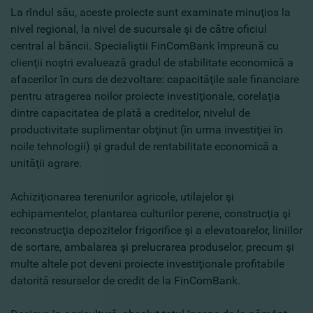
La rîndul său, aceste proiecte sunt examinate minuţios la
nivel regional, la nivel de sucursale şi de către oficiul
central al băncii. Specialiştii FinComBank împreună cu
clienţii noştri evaluează gradul de stabilitate economică a
afacerilor în curs de dezvoltare: capacităţile sale financiare
pentru atragerea noilor proiecte investiţionale, corelaţia
dintre capacitatea de plată a creditelor, nivelul de
productivitate suplimentar obţinut (în urma investiţiei în
noile tehnologii) şi gradul de rentabilitate economică a
unităţii agrare.
Achiziţionarea terenurilor agricole, utilajelor şi
echipamentelor, plantarea culturilor perene, construcţia şi
reconstrucţia depozitelor frigorifice şi a elevatoarelor, liniilor
de sortare, ambalarea şi prelucrarea produselor, precum şi
multe altele pot deveni proiecte investiţionale profitabile
datorită resurselor de credit de la FinComBank.