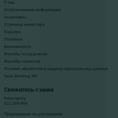
О нас
Опубликование информации
Акционеры
Страница инвестора
Карьера
Полезное
Безопасность
Жалобы сотрудников
Жалобы клиентов
Условия обработки и защиты персональных данных
Open Banking API
Свяжитесь с нами
Колл-центр
022 269 999
Предложения по улучшениям