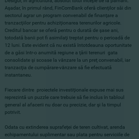
Desigur, în agricultură, absolut totul începe de la pământ.
Aşadar, în primul rând, FinComBank oferă clienţilor săi din
sectorul agrar un program convenabil de finanţare a
tranzacţiilor pentru achiziţionarea terenurilor agricole.
Creditul bancar se oferă pentru o durată de şase ani,
totodată banii pot fi asimilaţi treptat pentru o perioadă de
12 luni. Este evident că nu există întotdeauna oportunitate
de a găsi într-o anumită regiune a ţării terenuri gata
consolidate şi scoase la vânzare la un preţ convenabil, iar
tranzacţia de cumpărare-vânzare să fie efectuată
instantaneu.
Fiecare dintre proiectele investiţionale expuse mai sus
reprezintă un puzzle care trebuie să fie inclus în tabloul
general al afacerii nu doar cu precizie, dar şi la timpul
potrivit.
Odata cu extinderea suprafeţei de teren cultivat, arenda
echipamentului suplimentar sau plata pentru serviciile de