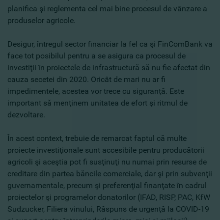
planifica şi reglementa cel mai bine procesul de vânzare a
produselor agricole.
Desigur, întregul sector financiar la fel ca şi FinComBank va
face tot posibilul pentru a se asigura ca procesul de
investiţii în proiectele de infrastructură să nu fie afectat din
cauza secetei din 2020. Oricât de mari nu ar fi
impedimentele, acestea vor trece cu siguranţă. Este
important să menţinem unitatea de efort şi ritmul de
dezvoltare.
În acest context, trebuie de remarcat faptul că multe
proiecte investiţionale sunt accesibile pentru producătorii
agricoli şi aceştia pot fi susţinuţi nu numai prin resurse de
creditare din partea băncile comerciale, dar şi prin subvenţii
guvernamentale, precum şi preferenţial finanţate în cadrul
proiectelor şi programelor donatorilor (IFAD, RISP, PAC, KfW
Sudzucker, Filiera vinului, Răspuns de urgenţă la COVID-19