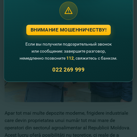
ВНИМАНИЕ МОШЕННИЧЕСТВУ!
Если вы получили подозрительный звонок
или сообщение: завершите разговор,
немедленно позвоните
112
, свяжитесь с банком.
022 269 999
Apar tot mai multe depozite moderne, frigidere industriale
care devin proprietatea unui număr tot mai mare de
operatori din sectorul agroalimentar al Republicii Moldova.
Acest lucru oferă posibilităţi nu teoretice, ci reale de a