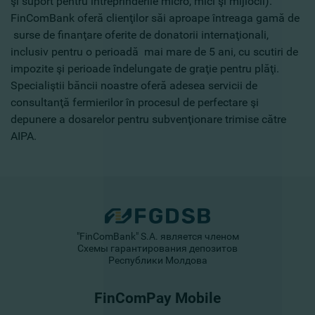
şi suport pentru întreprinderile micro, mici şi mijlocii).
FinComBank oferă clienţilor săi aproape întreaga gamă de
surse de finanţare oferite de donatorii internaţionali,
inclusiv pentru o perioadă mai mare de 5 ani, cu scutiri de
impozite şi perioade îndelungate de graţie pentru plăţi.
Specialiştii băncii noastre oferă adesea servicii de
consultanţă fermierilor în procesul de perfectare şi
depunere a dosarelor pentru subvenţionare trimise către
AIPA.
"FinComBank" S.A. является членом
Схемы гарантирования депозитов
Республики Молдова
FinComPay Mobile