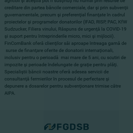
agricoli şi aceştia pot fi susţinuţi nu numai prin resurse de
creditare din partea băncile comerciale, dar şi prin subvenţii
guvernamentale, precum şi preferenţial finanţate în cadrul
proiectelor şi programelor donatorilor (IFAD, RISP, PAC, KfW
Sudzucker, Filiera vinului, Răspuns de urgenţă la COVID-19
şi suport pentru întreprinderile micro, mici şi mijlocii).
FinComBank oferă clienţilor săi aproape întreaga gamă de
surse de finanţare oferite de donatorii internaţionali,
inclusiv pentru o perioadă mai mare de 5 ani, cu scutiri de
impozite şi perioade îndelungate de graţie pentru plăţi.
Specialiştii băncii noastre oferă adesea servicii de
consultanţă fermierilor în procesul de perfectare şi
depunere a dosarelor pentru subvenţionare trimise către
AIPA.