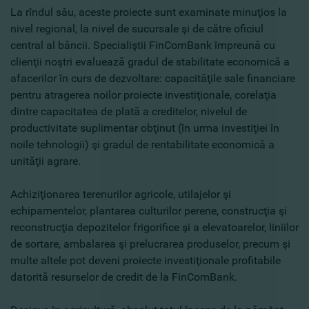
La rîndul său, aceste proiecte sunt examinate minuţios la
nivel regional, la nivel de sucursale şi de către oficiul
central al băncii. Specialiştii FinComBank împreună cu
clienţii noştri evaluează gradul de stabilitate economică a
afacerilor în curs de dezvoltare: capacităţile sale financiare
pentru atragerea noilor proiecte investiţionale, corelaţia
dintre capacitatea de plată a creditelor, nivelul de
productivitate suplimentar obţinut (în urma investiţiei în
noile tehnologii) şi gradul de rentabilitate economică a
unităţii agrare.
Achiziţionarea terenurilor agricole, utilajelor şi
echipamentelor, plantarea culturilor perene, construcţia şi
reconstrucţia depozitelor frigorifice şi a elevatoarelor, liniilor
de sortare, ambalarea şi prelucrarea produselor, precum şi
multe altele pot deveni proiecte investiţionale profitabile
datorită resurselor de credit de la FinComBank.