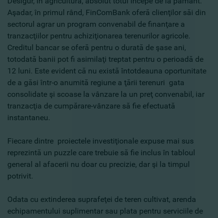
Desigur, în agricultură, absolut totul începe de la pământ.
Aşadar, în primul rând, FinComBank oferă clienţilor săi din
sectorul agrar un program convenabil de finanţare a
tranzacţiilor pentru achiziţionarea terenurilor agricole.
Creditul bancar se oferă pentru o durată de şase ani,
totodată banii pot fi asimilaţi treptat pentru o perioadă de
12 luni. Este evident că nu există întotdeauna oportunitate
de a găsi într-o anumită regiune a ţării terenuri gata
consolidate şi scoase la vânzare la un preţ convenabil, iar
tranzacţia de cumpărare-vânzare să fie efectuată
instantaneu.
Fiecare dintre proiectele investiţionale expuse mai sus
reprezintă un puzzle care trebuie să fie inclus în tabloul
general al afacerii nu doar cu precizie, dar şi la timpul
potrivit.
Odata cu extinderea suprafeţei de teren cultivat, arenda
echipamentului suplimentar sau plata pentru serviciile de