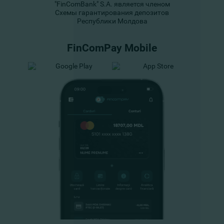
"FinComBank" S.A. является членом
Схемы гарантирования депозитов
Республики Молдова
FinComPay Mobile