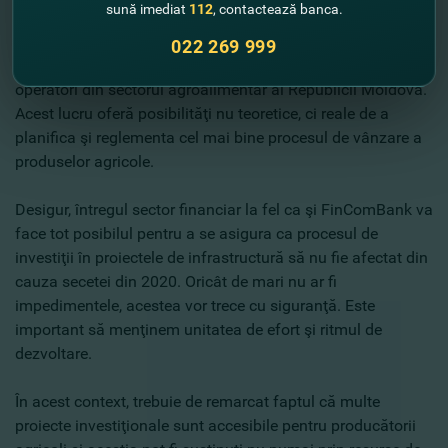
sună imediat
112
, contactează banca.
Apar tot mai multe depozite moderne, frigidere industriale
022 269 999
care devin proprietatea unui număr tot mai mare de
operatori din sectorul agroalimentar al Republicii Moldova.
Acest lucru oferă posibilităţi nu teoretice, ci reale de a
planifica şi reglementa cel mai bine procesul de vânzare a
produselor agricole.
Desigur, întregul sector financiar la fel ca şi FinComBank va
face tot posibilul pentru a se asigura ca procesul de
investiţii în proiectele de infrastructură să nu fie afectat din
cauza secetei din 2020. Oricât de mari nu ar fi
impedimentele, acestea vor trece cu siguranţă. Este
important să menţinem unitatea de efort şi ritmul de
dezvoltare.
În acest context, trebuie de remarcat faptul că multe
proiecte investiţionale sunt accesibile pentru producătorii