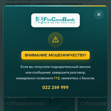
представители - и доверенность, заверенную в
установленном законом порядке или выписку из
Государственного Реестра юридических лиц - для
руководителей акционеров - юридических лиц.
Акционеры могут ознакомиться с материалами к повестке
дня внеочередного Общего собрания в центральном офисе
Банка, каб. 315 (мун. Кишинев, ул. Пушкина, 26), начиная с
16 июня 2020г. в рабочие дни, между 10-00 и 17-00 часами,
включительно.
Дополнительная информация по тел: (022) 269 809;
(022) 269 940.
ВНИМАНИЕ МОШЕННИЧЕСТВУ!
//
Другие новости
Если вы получили подозрительный звонок
или сообщение: завершите разговор,
немедленно позвоните
112
, свяжитесь с банком.
022 269 999