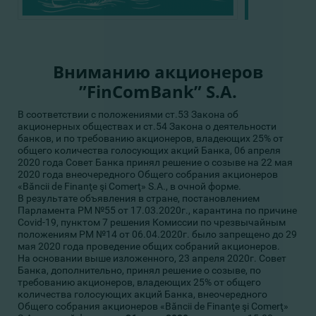
Вниманию акционеров
”FinComBank” S.A.
В соответствии с положениями ст.53 Закона об
акционерных обществах и ст.54 Закона о деятельности
банков, и по требованию акционеров, владеющих 25% от
общего количества голосующих акций Банка, 06 апреля
2020 года Совет Банка принял решение о созыве на 22 мая
2020 года внеочередного Общего собрания акционеров
«Băncii de Finanţe şi Comerţ» S.A., в очной форме.
В результате объявления в стране, постановлением
Парламента РМ №55 от 17.03.2020г., карантина по причине
Covid-19, пунктом 7 решения Комиссии по чрезвычайным
положениям РМ №14 от 06.04.2020г. было запрещено до 29
мая 2020 года проведение общих собраний акционеров.
На основании выше изложенного, 23 апреля 2020г. Совет
Банка, дополнительно, принял решение о созыве, по
требованию акционеров, владеющих 25% от общего
количества голосующих акций Банка, внеочередного
Общего собрания акционеров «Băncii de Finanţe şi Comerţ»