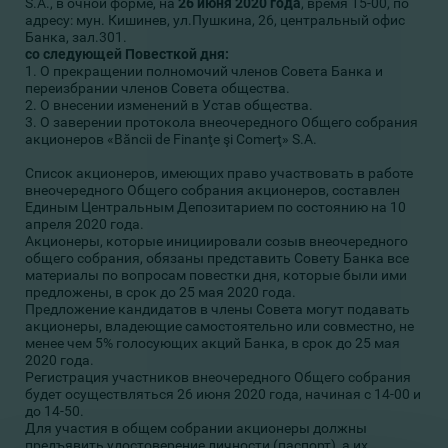
S.A., в очной форме, на
2
6 июня 2020 года
, время 15-00, по
адресу: мун. Кишинев, ул.Пушкина, 26, центральный офис
Банка, зал.301.
со следующей Повесткой дня:
1. О прекращении полномочий членов Совета Банка и
переизбрании членов Совета общества.
2. О внесении изменений в Устав общества.
3. О заверении протокола внеочередного Общего собрания
акционеров «Băncii de Finanţe şi Comerţ» S.A.
Список акционеров, имеющих право участвовать в работе
внеочередного Общего собрания акционеров, составлен
Единым Центральным Депозитарием по состоянию на 10
апреля 2020 года.
Акционеры, которые инициировали созыв внеочередного
общего собрания, обязаны представить Совету Банка все
материалы по вопросам повестки дня, которые были ими
предложены, в срок до 25 мая 2020 года.
Предложение кандидатов в члены Совета могут подавать
акционеры, владеющие самостоятельно или совместно, не
менее чем 5% голосующих акций Банка, в срок до 25 мая
2020 года.
Регистрация участников внеочередного Общего собрания
будет осуществляться 26 июня 2020 года, начиная с 14-00 и
до 14-50.
Для участия в общем собрании акционеры должны
предъявить удостоверение личности (паспорт), а их