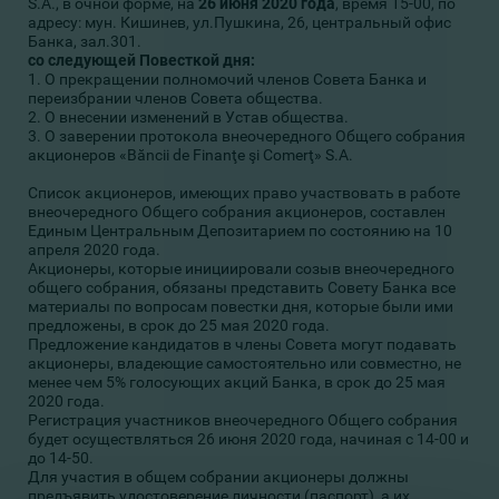
S.A., в очной форме, на
2
6 июня 2020 года
, время 15-00, по
адресу: мун. Кишинев, ул.Пушкина, 26, центральный офис
Банка, зал.301.
со следующей Повесткой дня:
1. О прекращении полномочий членов Совета Банка и
переизбрании членов Совета общества.
2. О внесении изменений в Устав общества.
3. О заверении протокола внеочередного Общего собрания
акционеров «Băncii de Finanţe şi Comerţ» S.A.
Список акционеров, имеющих право участвовать в работе
внеочередного Общего собрания акционеров, составлен
Единым Центральным Депозитарием по состоянию на 10
апреля 2020 года.
Акционеры, которые инициировали созыв внеочередного
общего собрания, обязаны представить Совету Банка все
материалы по вопросам повестки дня, которые были ими
предложены, в срок до 25 мая 2020 года.
Предложение кандидатов в члены Совета могут подавать
акционеры, владеющие самостоятельно или совместно, не
менее чем 5% голосующих акций Банка, в срок до 25 мая
2020 года.
Регистрация участников внеочередного Общего собрания
будет осуществляться 26 июня 2020 года, начиная с 14-00 и
до 14-50.
Для участия в общем собрании акционеры должны
предъявить удостоверение личности (паспорт), а их