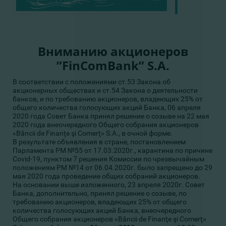
Вниманию акционеров
”FinComBank” S.A.
В соответствии с положениями ст.53 Закона об
акционерных обществах и ст.54 Закона о деятельности
банков, и по требованию акционеров, владеющих 25% от
общего количества голосующих акций Банка, 06 апреля
2020 года Совет Банка принял решение о созыве на 22 мая
2020 года внеочередного Общего собрания акционеров
«Băncii de Finanţe şi Comerţ» S.A., в очной форме.
В результате объявления в стране, постановлением
Парламента РМ №55 от 17.03.2020г., карантина по причине
Covid-19, пунктом 7 решения Комиссии по чрезвычайным
положениям РМ №14 от 06.04.2020г. было запрещено до 29
мая 2020 года проведение общих собраний акционеров.
На основании выше изложенного, 23 апреля 2020г. Совет
Банка, дополнительно, принял решение о созыве, по
требованию акционеров, владеющих 25% от общего
количества голосующих акций Банка, внеочередного
Общего собрания акционеров «Băncii de Finanţe şi Comerţ»