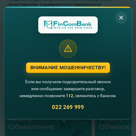
представители - и доверенность, заверенную в
установленном законом порядке или выписку из
Государственного Реестра юридических лиц - для
руководителей акционеров - юридических лиц.
Акционеры могут ознакомиться с материалами к повестке
дня внеочередного Общего собрания в центральном офисе
Банка, каб. 315 (мун. Кишинев, ул. Пушкина, 26), начиная с
16 июня 2020г. в рабочие дни, между 10-00 и 17-00 часами,
включительно.
Дополнительная информация по тел: (022) 269 809;
(022) 269 940.
ВНИМАНИЕ МОШЕННИЧЕСТВУ!
//
Другие новости
Если вы получили подозрительный звонок
или сообщение: завершите разговор,
немедленно позвоните
112
, свяжитесь с банком.
022 269 999