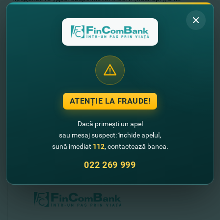
представители - и доверенность, заверенную в
установленном законом порядке или выписку из
Государственного Реестра юридических лиц - для
руководителей акционеров - юридических лиц.
Акционеры могут ознакомиться с материалами к повестке
дня внеочередного Общего собрания в центральном офисе
Банка, каб. 315 (мун. Кишинев, ул. Пушкина, 26), начиная с
16 июня 2020г. в рабочие дни, между 10-00 и 17-00 часами,
включительно.
Дополнительная информация по тел: (022) 269 809;
(022) 269 940.
ATENȚIE LA FRAUDE!
//
Alte noutati
Dacă primești un apel
sau mesaj suspect: închide apelul,
sună imediat
112
, contactează banca.
022 269 999