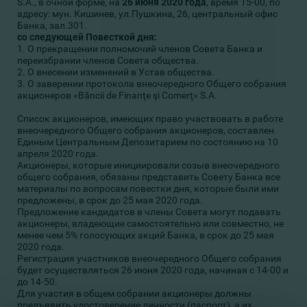
S.A., в очной форме, на
2
6 июня 2020 года
, время 15-00, по
адресу: мун. Кишинев, ул.Пушкина, 26, центральный офис
Банка, зал.301.
со следующей Повесткой дня:
1. О прекращении полномочий членов Совета Банка и
переизбрании членов Совета общества.
2. О внесении изменений в Устав общества.
3. О заверении протокола внеочередного Общего собрания
акционеров «Băncii de Finanţe şi Comerţ» S.A.
Список акционеров, имеющих право участвовать в работе
внеочередного Общего собрания акционеров, составлен
Единым Центральным Депозитарием по состоянию на 10
апреля 2020 года.
Акционеры, которые инициировали созыв внеочередного
общего собрания, обязаны представить Совету Банка все
материалы по вопросам повестки дня, которые были ими
предложены, в срок до 25 мая 2020 года.
Предложение кандидатов в члены Совета могут подавать
акционеры, владеющие самостоятельно или совместно, не
менее чем 5% голосующих акций Банка, в срок до 25 мая
2020 года.
Регистрация участников внеочередного Общего собрания
будет осуществляться 26 июня 2020 года, начиная с 14-00 и
до 14-50.
Для участия в общем собрании акционеры должны
предъявить удостоверение личности (паспорт), а их