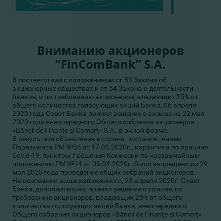
Вниманию акционеров
”FinComBank” S.A.
В соответствии с положениями ст.53 Закона об
акционерных обществах и ст.54 Закона о деятельности
банков, и по требованию акционеров, владеющих 25% от
общего количества голосующих акций Банка, 06 апреля
2020 года Совет Банка принял решение о созыве на 22 мая
2020 года внеочередного Общего собрания акционеров
«Băncii de Finanţe şi Comerţ» S.A., в очной форме.
В результате объявления в стране, постановлением
Парламента РМ №55 от 17.03.2020г., карантина по причине
Covid-19, пунктом 7 решения Комиссии по чрезвычайным
положениям РМ №14 от 06.04.2020г. было запрещено до 29
мая 2020 года проведение общих собраний акционеров.
На основании выше изложенного, 23 апреля 2020г. Совет
Банка, дополнительно, принял решение о созыве, по
требованию акционеров, владеющих 25% от общего
количества голосующих акций Банка, внеочередного
Общего собрания акционеров «Băncii de Finanţe şi Comerţ»