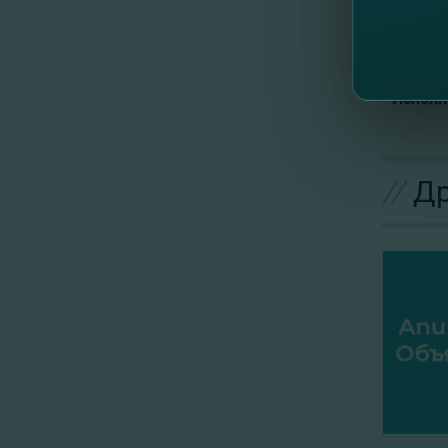
“Banca 
7. По 
протоко
Исполн
//
Др