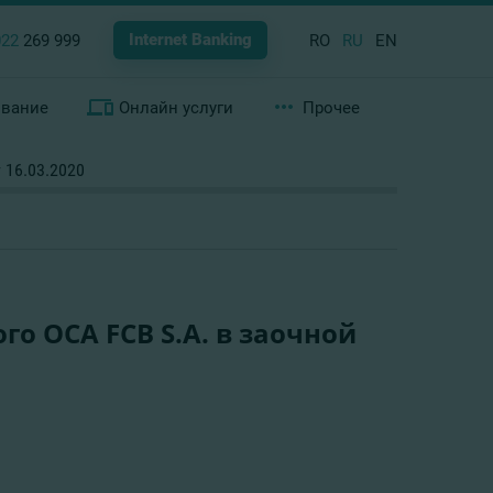
Internet Banking
022
269 999
RO
RU
EN
ование
Онлайн услуги
Прочее
 16.03.2020
о ОСА FCB S.A. в заочной