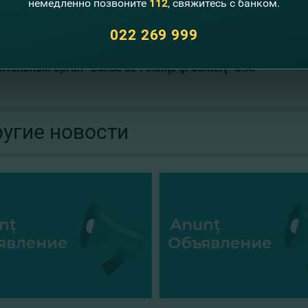
немедленно позвоните
112
, свяжитесь с банком.
de Finanţe şi Comerţ” S.A.
седьмому вопросу повестки дня Общее собрание поручило н
022 269 999
ла внеочередного Общего собрания акционеров “Banca de Fi
ительный орган
“B
anca de Finanţe şi Comerţ” S.A.
угие новости