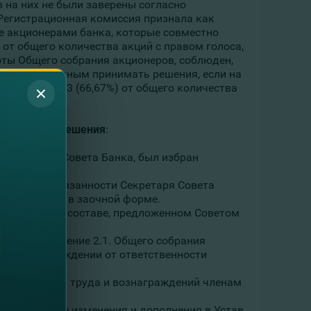
в на них не были заверены согласно
е Регистрационная комиссия признала как
е акционерами банка, которые совместно
от общего количества акций с правом голоса,
ты Общего собрания акционеров, соблюден,
ется правомочным принимать решения, если на
ие более 2/3 (66,67%) от общего количества
 следующее решения
:
редседатель Совета Банка, был избран
очной форме.
полняющая обязанности Секретаря Совета
 акционеров в заочной форме.
я комиссия в составе, предложенном Советом
о отмену решение 2.1. Общего собрания
бо об освобождении от ответственности
словия оплаты труда и вознаграждений членам
предложенные изменения и дополнения в Устав