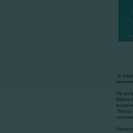
6 март
1
заочно
На дат
Банка 
включе
“Banca
состоя
Регист