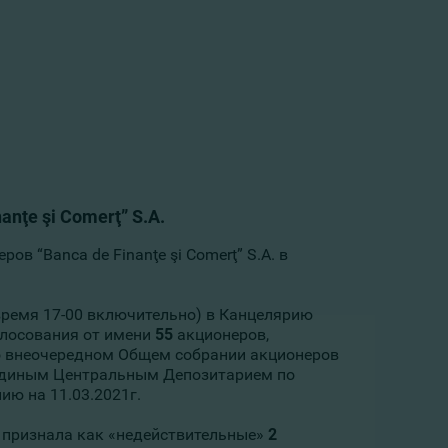
nţe şi Comerţ” S.A.
в “Banca de Finanţe şi Comerţ” S.A. в
 время 17-00 включительно) в Канцелярию
олосования от имени
55
акционеров,
о внеочередном Общем собрании акционеров
ый Единым Центральным Депозитарием по
нию на 11.03.2021г.
 признала как «недействительные»
2