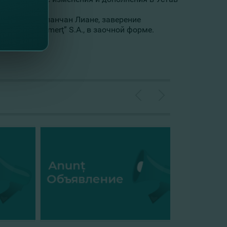
отариусу Паланчан Лиане, заверение
nanţe şi Comerţ” S.A., в заочной форме.