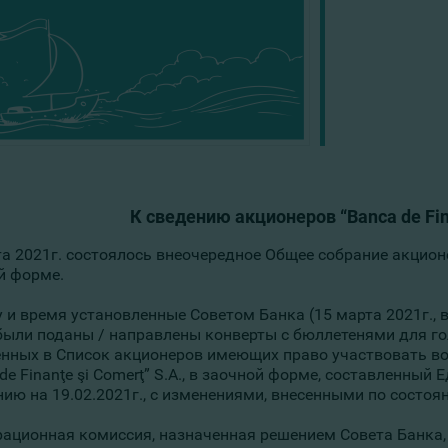
К сведению акционеров “Banca de Fina
а 2021г. состоялось внеочередное Общее собрание акционеро
й форме.
у и время установленные Советом Банка (15 марта 2021г.,
были поданы / направлены конверты с бюллетенями для г
нных в Список акционеров имеющих право участвовать в
 de Finanţe şi Comerţ” S.A., в заочной форме, составленн
нию на 19.02.2021г., с изменениями, внесенными по состоя
рационная комиссия, назначенная решением Совета Банка,