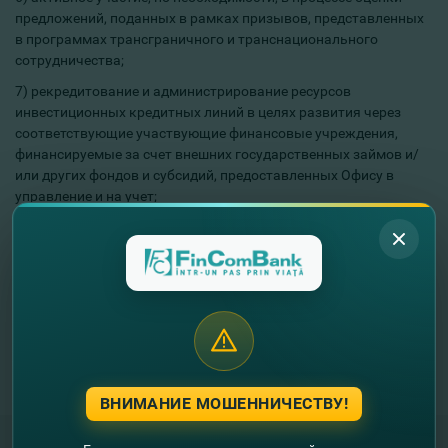
предложений, поданных в рамках призывов, представленных
в программах трансграничного и транснационального
сотрудничества;
7) рекредитование и администрирование ресурсов
инвестиционных кредитных линий в целях развития через
соответствующие участвующие финансовые учреждения,
финансируемые за счет внешних государственных займов и/
или других фондов и субсидий, предоставленных Офису в
управление и на учет;
8) внедрение проектов/программ внешней помощи согласно
положениям нормативных актов или соглашений о внешней
помощи, заключенных с внешними партнерами по развитию;
9) другие области, отнесенные к компетенции Офиса
нормативными актами, включая акты учредителя.
Исполнительной деятельностью ОУП ВП руководит директор,
который подчиняется Совету ОУП ВП, донорам и кредиторам.
ВНИМАНИЕ МОШЕННИЧЕСТВУ!
Web страница: https://ogpae.gov.md/ru/