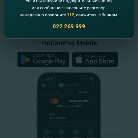
Если вы получили подозрительный звонок
или сообщение: завершите разговор,
немедленно позвоните
112
, свяжитесь с банком.
"FinComBank" S.A. является членом
Схемы гарантирования депозитов
022 269 999
Республики Молдова
FinComPay Mobile