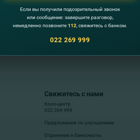
екоммерческая ассоциация
Moldova
стного бизнеса в Молдове.
Если вы получили подозрительный звонок
или сообщение: завершите разговор,
немедленно позвоните
112
, свяжитесь с банком.
Читать далее
Читать далее
022 269 999
Свяжитесь с нами
Колл-центр
022 269 999
Предложения по улучшениям
Отделение и банкоматы