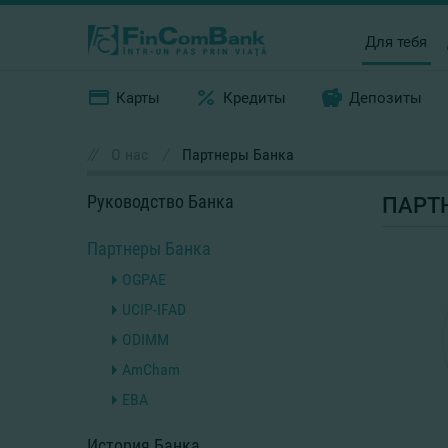
Для тебя
Карты
Кредиты
Депозиты
//
О нас
/
Партнеры Банка
Руководство Банка
ПАРТ
Партнеры Банка
OGPAE
UCIP-IFAD
ODIMM
AmCham
EBA
История Банка