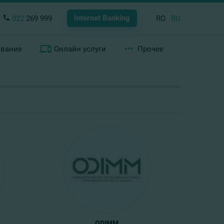
Internet Banking
022
269 999
RO
RU
ование
Онлайн услуги
Прочее
ODIMM