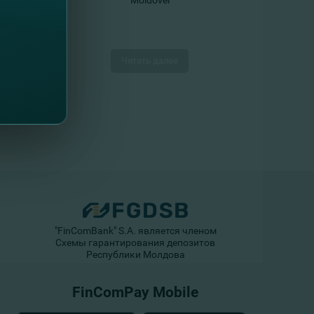
Moldovei
Читать далее
"FinComBank" S.A. является членом
Схемы гарантирования депозитов
Республики Молдова
FinComPay Mobile