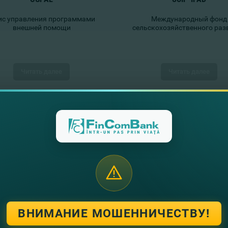
с управления программами
Международный фонд
внешней помощи
сельскохозяйственного раз
Читать далее
Читать далее
AMCHAM
EBA
ВНИМАНИЕ МОШЕННИЧЕСТВУ!
Неправительственная,
European Business Associa