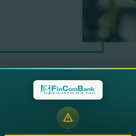
Общий призовой фонд — 72 000 лее
одним из победителей! Участвуйте с
грывайте деньги в течение всего г