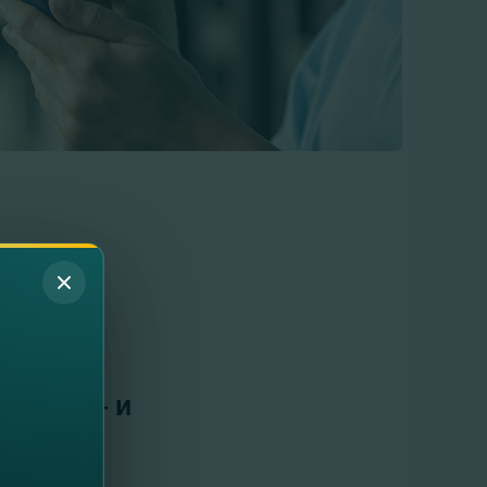
в
ейчас — и
ода.