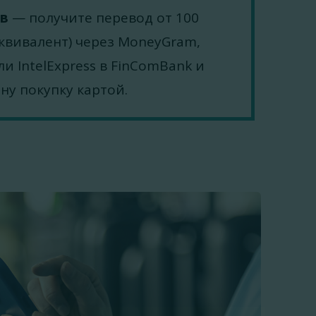
ев
— получите перевод от 100
эквивалент) через MoneyGram,
ли IntelExpress в FinComBank и
ну покупку картой.