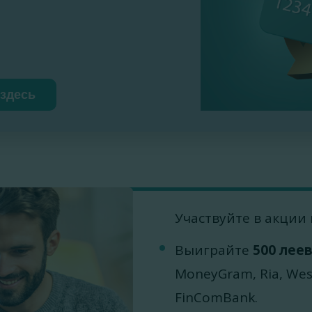
 здесь
Участвуйте в акции
Выиграйте
500 лее
MoneyGram, Ria, West
FinComBank.