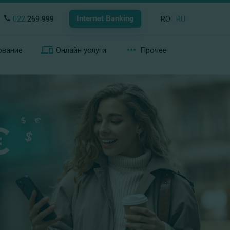
Internet Banking
022
269 999
RO
RU
ование
Онлайн услуги
Прочее