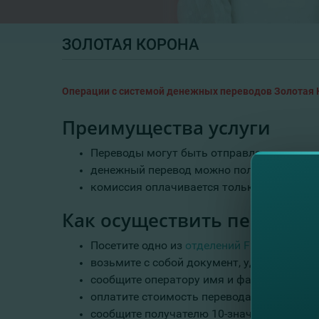
ЗОЛОТАЯ КОРОНА
Операции с системой денежных переводов Золотая 
Преимущества услуги
Переводы могут быть отправлены или вы
денежный перевод можно получить через н
комиссия оплачивается только отправите
Как осуществить перевод?
Посетите одно из
отделений FinComBank
;
возьмите с собой документ, удостоверяю
сообщите оператору имя и фамилию получ
оплатите стоимость перевода и внесите с
сообщите получателю 10-значный номер, 