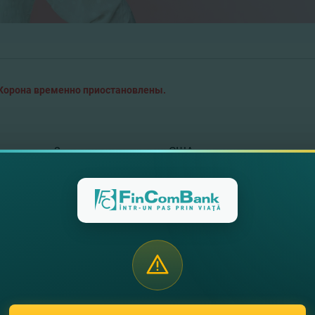
Корона временно приостановлены.
плачены в 2 валюты – доллары США и евро;
есколько секунд после его отправки;
лем.
щий вашу личность;
ателя, страну назначения денежного перевода, сумму и в
умму денег для отправки перевода адресату;
полученный вами при переводе.