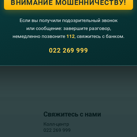
ВНИМАНИЕ МОШЕННИЧЕСТВУ!
Если вы получили подозрительный звонок
или сообщение: завершите разговор,
inComBank
с Вашим удостоверением личности; сообщите опе
немедленно позвоните
112
, свяжитесь с банком.
чными только переводы свыше 5.000 лей в эквиваленте. 
022 269 999
Свяжитесь с нами
Колл-центр
022 269 999