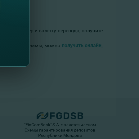
ратору номер и валюту перевода; получите
Ниже данной суммы, можно
получить онлайн,
"FinComBank" S.A. является членом
Схемы гарантирования депозитов
Республики Молдова