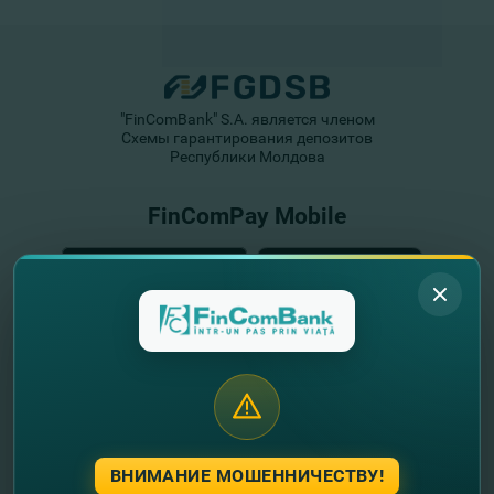
"FinComBank" S.A. является членом
Схемы гарантирования депозитов
Республики Молдова
FinComPay Mobile
ВНИМАНИЕ МОШЕННИЧЕСТВУ!