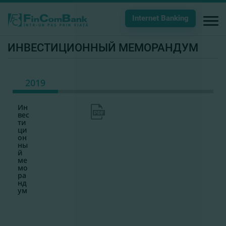
Internet Banking
ИНВЕСТИЦИОННЫЙ МЕМОРАНДУМ
2019
Ин
вес
ти
ци
он
ны
й
ме
мо
ра
нд
ум