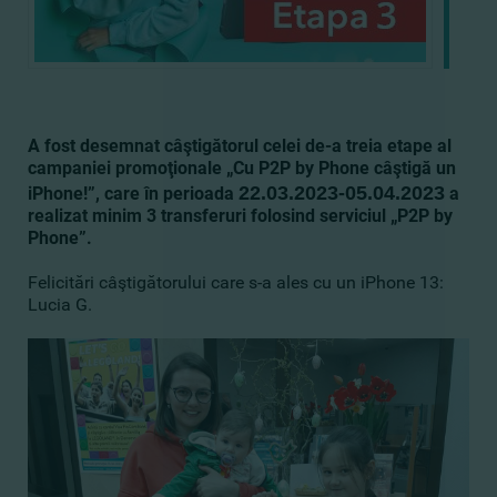
A fost desemnat câştigătorul celei de-a treia etape al
campaniei
promoţionale „Cu P2P by Phone câştigă un
2
2
.
03.2023
-
0
5
.0
4
.
2023
iPhone!”, care în perioada
a
realizat minim 3 transferuri folosind serviciul „P2P by
Phone”.
Felicitări câştigătorului care s-a ales cu un iPhone 13:
Lucia G.