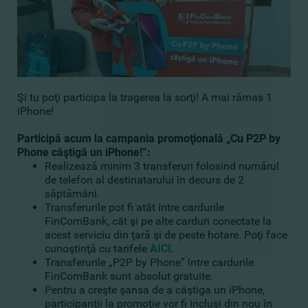
Şi tu poţi participa la tragerea la sorţi! A mai rămas 1
iPhone!
Participă acum la campania promoţională „Cu P2P by
Phone câştigă un iPhone!”:
Realizează minim 3 transferuri folosind numărul
de telefon al destinatarului în decurs de 2
săptămâni.
Transferurile pot fi atât între cardurile
FinComBank, cât şi pe alte carduri conectate la
acest serviciu din ţară şi de peste hotare. Poţi face
cunoştinţă cu tarifele
AICI
.
Transferurile „P2P by Phone” între cardurile
FinComBank sunt absolut gratuite.
Pentru a creşte şansa de a câştiga un iPhone,
participanţii la promoţie vor fi incluşi din nou în