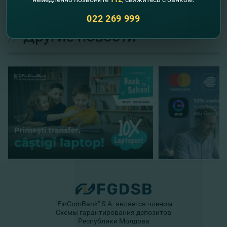
Phone şi câştigă un iPhone!
022 269 999
//
Другие новости
"FinComBank" S.A. является членом
Схемы гарантирования депозитов
Республики Молдова