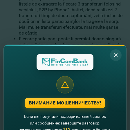
listele de extragere la fiecare 3 transferuri folosind
serviciul „P2P by Phone”. Astfel, dacă realizezi 7
transferuri timp de două săptămâni, vei fi inclus de
două ori în lista participanţilor la tragerea la sorţi.
Mai multe transferuri efectuate, mai multe şanse
de câştig!
Fiecare participant poate fi premiat doar o singură
dată pe întreaga durată a campaniei promoţionale.
Avantajele serviciului
P2P by Phone
de la FinComBank:
FĂRĂ A ŞTI NR. CARDULUI.
Pentru a trimite un transfer,
este suficient să îţi aduci aminte cum ai notat prietenul
în lista ta de contacte din smartphone. Nu mai ai nevoie
de numărul lui de card.
INSTANT.
Câteva clickuri şi banii sunt pe card.
SIGUR.
Transferurile au loc în maximă siguranţă, iar tu
primeşti banii fără a dezvălui cuiva datele cardului tău.
ВНИМАНИЕ МОШЕННИЧЕСТВУ!
Mai multe detalii despre noul serviciul „P2P by Phone” şi
despre campania promoţională
AICI
.
Если вы получили подозрительный звонок
Cu FinComBank, bucură-te de servicii digitale noi şi de
или сообщение: завершите разговор,
promoţii frumoase! Foloseşte activ transferurile P2P by
немедленно позвоните
112
, свяжитесь с банком.