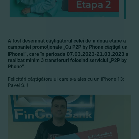
A fost desemnat câştigătorul celei de-a doua etape a
campaniei
promoţionale „Cu P2P by Phone câştigă un
0
7
.0
3
.202
3
-
21
.03.2023
iPhone!”, care în perioada
a
realizat minim 3 transferuri folosind serviciul „P2P by
Phone”.
Felicitări câştigătorului care s-a ales cu un iPhone 13:
Pavel S.!!