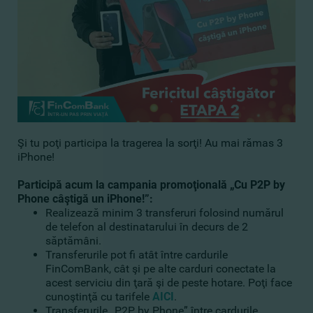
Şi tu poţi participa la tragerea la sorţi! Au mai rămas 3
iPhone!
Participă acum la campania promoţională „Cu P2P by
Phone câştigă un iPhone!”:
Realizează minim 3 transferuri folosind numărul
de telefon al destinatarului în decurs de 2
săptămâni.
Transferurile pot fi atât între cardurile
FinComBank, cât şi pe alte carduri conectate la
acest serviciu din ţară şi de peste hotare. Poţi face
cunoştinţă cu tarifele
AICI
.
Transferurile „P2P by Phone” între cardurile