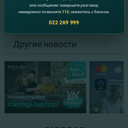
или сообщение: завершите разговор,
Cu FinComBank, bucură-te de servicii digitale noi şi de
немедленно позвоните
112
, свяжитесь с банком.
promoţii frumoase! Foloseşte activ transferurile P2P by
022 269 999
Phone şi câştigă un iPhone!
//
Другие новости