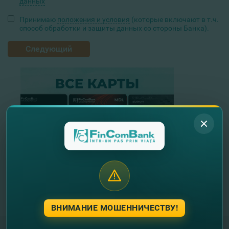
данных
Принимаю
положения и условия
(которые включают в т.ч.
способ обработки и защиты данных со стороны Банка).
Следующий
ВНИМАНИЕ МОШЕННИЧЕСТВУ!