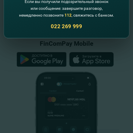
Если вы получили подозрительный звонок
или сообщение: завершите разговор,
немедленно позвоните
112
, свяжитесь с банком.
"FinComBank" S.A. является членом
Схемы гарантирования депозитов
022 269 999
Республики Молдова
FinComPay Mobile