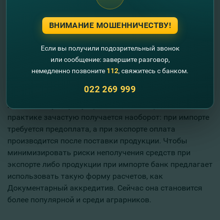
товары из-за границы. Как предпринимателю
защититься от рисков при продаже или покупке
ВНИМАНИЕ МОШЕННИЧЕСТВУ!
товаров за рубежом?
Ольга Наконечная:
При заключении контракта на
Если вы получили подозрительный звонок
экспорт либо импорт продукции необходимо
или сообщение: завершите разговор,
определить способ оплаты. При импорте желательно
немедленно позвоните
112
, свяжитесь с банком.
осуществлять оплату после получения импортируемой
022 269 999
продукции, а при экспорте получить аванс за
поставляемую продукцию. Но это в теории. На
практике зачастую получается наоборот: при импорте
требуется предоплата, а при экспорте оплата
производится после поставки продукции. Чтобы
минимизировать риски неполучения средств при
экспорте либо продукции при импорте банк предлагает
использовать такую форму расчетов, как
Документарный аккредитив. Сейчас она становится
более популярной и среди аграрников.