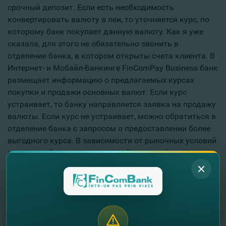
срочный депозит. Если есть необходимость
конвертировать валюту в леи, то уточняется курс, по
которому банк покупает данную валюту. Как я уже
сказала, для этого не обязательно звонить в
отделение банка, в котором открыты счета клиента. В
Интернет- и Мобайл-Банкинге FinComPay Business банк
размещает информацию о предлагаемых курсах
покупки и продажи основных валют. Если курс
устраивает, то банку направляется заявка на продажу
валюты. Если курс не устраивает, можно обратиться в
отделение банка с запросом о предоставлении более
выгодного курса. В зависимости от рыночных условий
и тенденций курса продаваемой валюты (рост или
падение) банк может согласовать приемлемый для
клиента курс. Валютные дилеры FinComBank всегда
стараются удовлетворить запросы наших клиентов.
Agroexpert:
Сейчас фермеры начали активно
экспортировать, а также импортировать различные