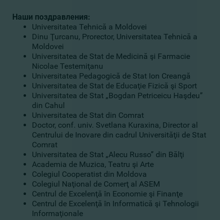
Наши поздравления:
Universitatea Tehnică a Moldovei
Dinu Ţurcanu, Prorector, Universitatea Tehnică a
Moldovei
Universitatea de Stat de Medicină şi Farmacie
Nicolae Testemiţanu
Universitatea Pedagogică de Stat Ion Creangă
Universitatea de Stat de Educaţie Fizică şi Sport
Universitatea de Stat „Bogdan Petriceicu Haşdeu”
din Cahul
Universitatea de Stat din Comrat
Doctor, conf. univ. Svetlana Kuraxina, Director al
Centrului de Inovare din cadrul Universităţii de Stat
Comrat
Universitatea de Stat „Alecu Russo” din Bălţi
Academia de Muzica, Teatru şi Arte
Colegiul Cooperatist din Moldova
Colegiul Naţional de Comerţ al ASEM
Centrul de Excelenţă în Economie şi Finanţe
Centrul de Excelenţă în Informatică şi Tehnologii
Informaţionale