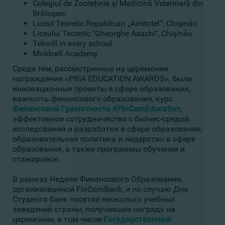
Colegiul de Zootehnie şi Medicină Veterinară din
Brătuşeni
Liceul Teoretic Republican „Aristotel”, Chişinău
Liceului Teoretic "Gheorghe Asachi", Chişinău
Tekwill in every school
Moldcell Academy
Среди тем, рассмотренных на церемонии
награждения «PRIA EDUCATION AWARDS», были
инновационные проекты в сфере образования,
важность финансового образования, курс
Финансовой Грамотности #FinComEducation
,
эффективное сотрудничество с бизнес-средой,
исследования и разработки в сфере образования,
образовательная политика и лидерство в сфере
образования, а также программы обучения и
стажировок.
В рамках Недели Финансового Образования,
организованной FinComBank, и по случаю Дня
Студента банк посетил несколько учебных
заведений страны, получивших награду на
церемонии, в том числе
Государственный