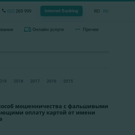
Internet Banking
022
269 999
RO
RU
ование
Онлайн услуги
Прочее
019
2018
2017
2016
2015
пособ мошенничества с фальшивыми
ающими оплату картой от имени
а