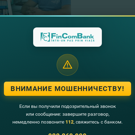
23.11.2022
FinComBank удостоен
Excellence” за свои
Читать далее
ВНИМАНИЕ МОШЕННИЧЕСТВУ!
22.11.2022
Приглашаем вас при
Если вы получили подозрительный звонок
PRIA ENVIRONMENT 
или сообщение: завершите разговор,
немедленно позвоните
112
, свяжитесь с банком.
Читать далее