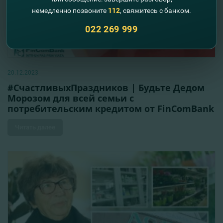
немедленно позвоните
112
, свяжитесь с банком.
022 269 999
20.12.2023
#СчастливыхПраздников | Будьте Дедом
Морозом для всей семьи с
потребительским кредитом от FinComBank
Читать далее