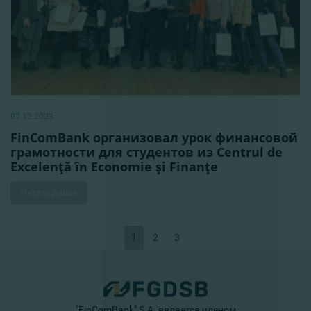
07.12.2023
FinComBank организовал урок финансовой
грамотности для студентов из Centrul de
Excelenţă în Economie şi Finanţe
Читать далее
1
2
3
"FinComBank" S.A. является членом