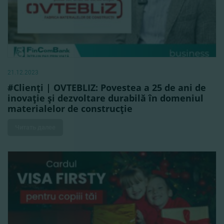
21.12.2023
#Clienţi | OVTEBLIZ: Povestea a 25 de ani de
inovaţie şi dezvoltare durabilă în domeniul
materialelor de construcţie
Читать далее