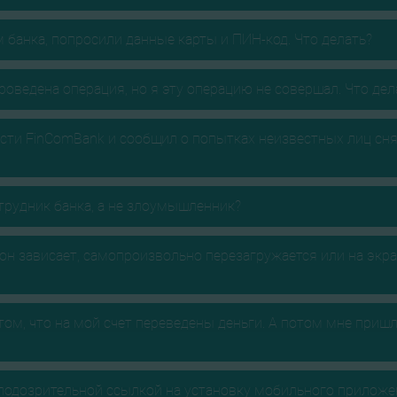
 банка, попросили данные карты и ПИН-код. Что делать?
роведена операция, но я эту операцию не совершал. Что дел
сти FinComBank и сообщил о попытках неизвестных лиц снят
отрудник банка, а не злоумышленник?
и он зависает, самопроизвольно перезагружается или на эк
ом, что на мой счет переведены деньги. А потом мне пришло
 подозрительной ссылкой на установку мобильного приложен