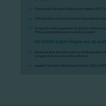
Contactaţi Сall centrul Băncii prin telefon (022)
Utilizaţi chat-ul pe site-ul nostru fincombank.com
În cazul în care suspectaţi că aţi fost victima u
şi solicitaţi blocarea cardului de plată!
999
Aţi întâlnit acţiuni ilegale sau aţi au
Scrieţi pe linia directă în rubrica Notificare de înc
corupţie în bancă de pe site-ul băncii.
Apelaţi Call centrul Băncii prin telefon (022) 269