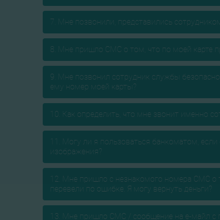
7. Мне позвонили, представились сотрудником
8. Мне пришло СМС о том, что по моей карте п
9. Мне позвонил сотрудник службы безопасно
ему номер моей карты?
10. Как определить, что мне звонит именно с
11. Могу ли я пользоваться банкоматом, есл
изображения?
12. Мне пришло с незнакомого номера СМС о т
перевели по ошибке. Я могу вернуть деньги?
13. Мне пришло СМС / сообщение на e-майл с