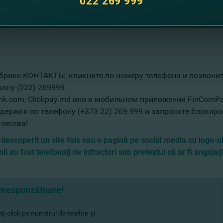
022 269 999
 делать?
брике КОНТАКТЫ, кликните по номеру телефона и позвонит
ону (022) 269999.
nk.com, Clickpay.md или в мобильном приложении FinComPa
ержки по телефону (+373 22) 269 999 и запросите блокиро
чества!
 descoperit un site fals sau o pagină pe social media cu logo-u
i au fost telefonaţi de infractori sub pretextul că ar fi angajaţi
corespunzătoare!
i click pe numărul de telefon şi