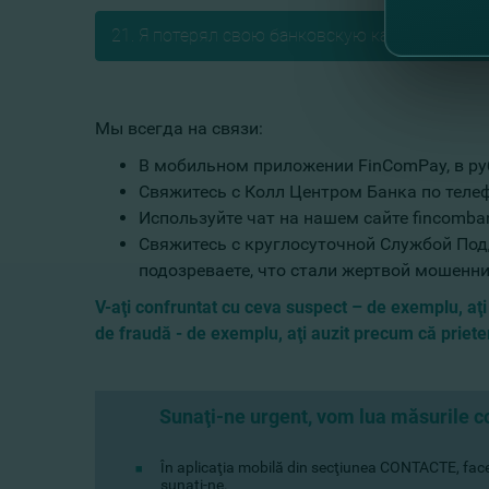
21. Я потерял свою банковскую карту. Что мне
Мы всегда на связи:
В мобильном приложении FinComPay, в ру
Свяжитесь с Колл Центром Банка по телеф
Используйте чат на нашем сайте fincomba
Свяжитесь с круглосуточной Службой Подд
подозреваете, что стали жертвой мошенни
V-aţi confruntat cu ceva suspect – de exemplu, aţi
de fraudă - de exemplu, aţi auzit precum că prieteni
Sunaţi-ne urgent, vom lua măsurile 
n aplicaţia mobilă din secţiunea CONTACTE, faceţ
Î
sunaţi-ne.