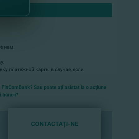
е нам.
y.
вку платежной карты в случае, если
l FinComBank? Sau poate aţi asistat la o acţiune
i băncii?
CONTACTAŢI-NE