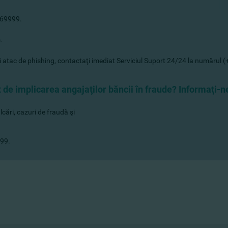
 269999.
.
nui atac de phishing, contactaţi imediat Serviciul Suport 24/24 la numărul 
zit de implicarea angajaţilor băncii în fraude? Informaţi-n
ălcări, cazuri de fraudă şi
999.