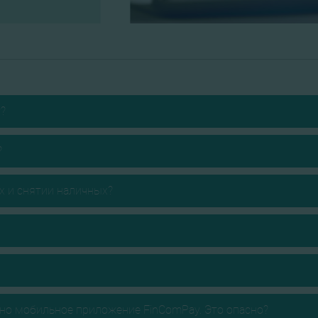
у?
?
ах и снятии наличных?
ено мобильное приложение FinComPay. Это опасно?