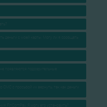
ать?
ь деньги с моей карты. Могу ли я сообщать
ране появляются подозрительные
 СМС с просьбой их вернуть, так как деньги
ия FinComPay. Я могу его установить?