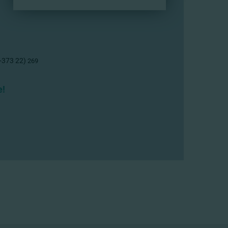
(+373 22)
269
e!