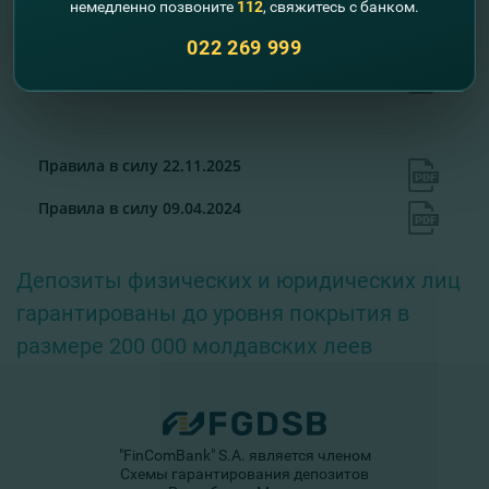
немедленно позвоните
112
, свяжитесь с банком.
Правила обслуживания физических лиц
022 269 999
Правила в силу 29.07.2026
Правила в силу 22.11.2025
Правила в силу 09.04.2024
Депозиты физических и юридических лиц
гарантированы до уровня покрытия в
размере 200 000 молдавских леев
"FinComBank" S.A. является членом
Схемы гарантирования депозитов