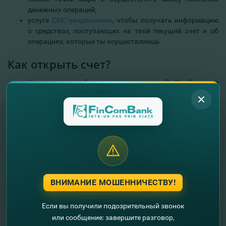
денежных операций;
услуге
СМС-уведомление
, чтобы получать информацию
о средствах, поступающих на твой текущий счет и об
операциях, которые ты осуществляешь.
Как открыть счет?
Напрямую - в любом представительстве FinComBank, где
наши коллеги будут в твоем распоряжении с подробной
информацией о заключении договора и преимуществах
этого продукта.
График приема и условия исполнения
платежных поручений
График
ВНИМАНИЕ МОШЕННИЧЕСТВУ!
Если вы получили подозрительный звонок
или сообщение: завершите разговор,