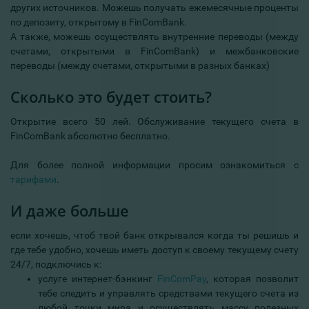
других источников. Можешь получать ежемесячные проценты
по депозиту, открытому в FinComBank.
А также, можешь осуществлять внутренние переводы (между
счетами, открытыми в FinComBank) и межбанковские
переводы (между счетами, открытыми в разных банках)
Сколько это будет стоить?
Открытие всего 50 лей. Обслуживание текущего счета в
FinComBank абсолютно бесплатно.
Для более полной информации просим ознакомиться с
тарифами
.
И даже больше
если хочешь, чтоб твой банк открывался когда ты решишь и
где тебе удобно, хочешь иметь доступ к своему текущему счету
24/7, подключись к:
услуге интернет-бэнкинг
FinComPay
, которая позволит
тебе следить и управлять средствами текущего счета из
любой точки мира и осуществлять массу полезных