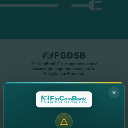
"FinComBank" S.A. является членом
Схемы гарантирования депозитов
Республики Молдова
FinComPay Mobile