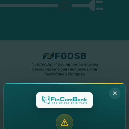
"FinComBank" S.A. является членом
Схемы гарантирования депозитов
Республики Молдова
FinComPay Mobile