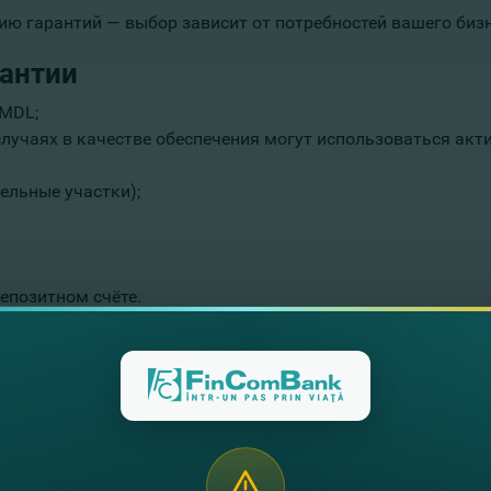
ю гарантий — выбор зависит от потребностей вашего бизн
рантии
 MDL;
лучаях в качестве обеспечения могут использоваться ак
ельные участки);
епозитном счёте.
 с действующим законодательством, отсутствие блокировок
в, годовой финансовой отчётности и/или отчётности за по
да предоставит полную информацию о функционале и пор