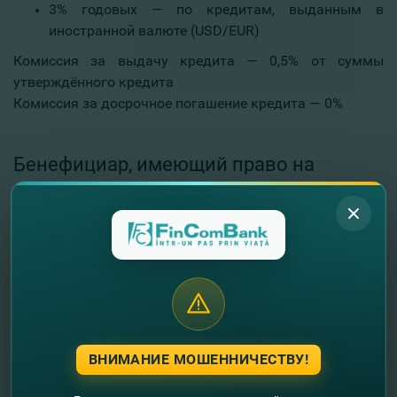
3% годовых — по кредитам, выданным в
иностранной валюте (USD/EUR)
Комиссия за выдачу кредита — 0,5% от суммы
утверждённого кредита
Комиссия за досрочное погашение кредита — 0%
Бенефициар, имеющий право на
участие в Программе «373»:
зарегистрирован в Государственном реестре
юридических лиц Республики Молдова и не
находится в процессе неплатёжеспособности,
реорганизации или ликвидации;
соблюдает требования по охране окружающей
среды, установленные Законом №1515/1993 об
охране окружающей среды, а также
ВНИМАНИЕ МОШЕННИЧЕСТВУ!
подзаконными нормативными актами;
не имеет зарегистрированных бенефициарных