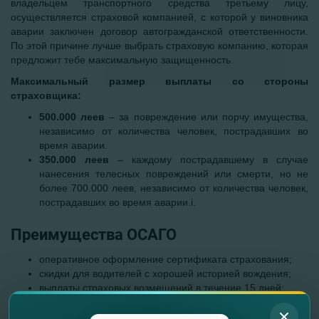
владельцем транспортного средства третьему лицу,
осуществляется страховой компанией, с которой у виновника
аварии заключен договор автогражданской ответственности.
По этой причине лучше выбрать страховую компанию, которая
предложит тебе максимальную защищенность.
Максимальный размер выплаты со стороны
страховщика:
500.000 леев
– за повреждение или порчу имущества,
независимо от количества человек, пострадавших во
время аварии.
350.000 леев
– каждому пострадавшему в случае
нанесения телесных повреждений или смерти, но не
более 700.000 леев, независимо от количества человек,
пострадавших во время аварии.i.
Преимущества ОСАГО
оперативное оформление сертификата страхования;
скидки для водителей с хорошей историей вождения;
выплаты страховых возмещений в течение 15 дней;
максимально выгодное решение в случае страховых
возмещений.