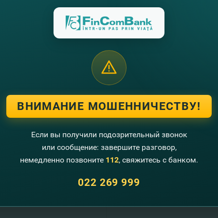
ховщика:
ества, независимо от количества человек, пострадавших во время 
учае нанесения телесных повреждений или смерти, но не более
ания;
ВНИМАНИЕ МОШЕННИЧЕСТВУ!
ения;
ней;
овых возмещений.
Если вы получили подозрительный звонок
или сообщение: завершите разговор,
немедленно позвоните
112
, свяжитесь с банком.
022 269 999
+373