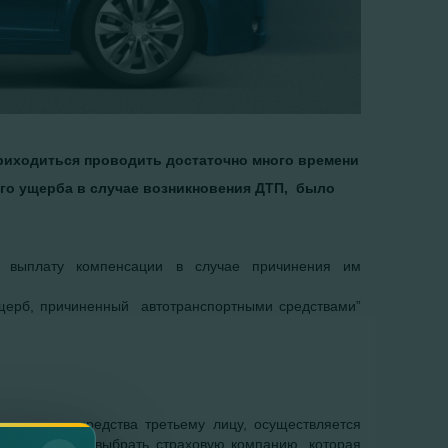
риходиться проводить достаточно много времени
ого ущерба в случае возникновения ДТП, было
ает выплату компенсации в случае причинения им
 ущерб, причиненный автотранспортными средствами”
спортного средства третьему лицу, осуществляется
причине лучше выбрать страховую компанию, которая