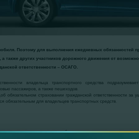
мобиля. Поэтому для выполнения ежедневных обязанностей п
, а также других участников дорожного движения от возможн
данской ответственности – ОСАГО.
тственности владельца транспортного средства подразумев
овью пассажиров, а также пешеходов.
 „об обязательном страховании гражданской ответственности за
тся обязательным для владельцев транспортных средств.
оисшествия компенсация ущерба, причиненного владельцем тран
и заключен договор автогражданской ответственности. По этой 