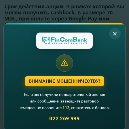
Срок действия акции, в рамках которой вы
могли получить cashback, в размере 70
MDL, при оплате через Google Pay или
Apple Pay картой Visa, истек
Читать далее
ВНИМАНИЕ МОШЕННИЧЕСТВУ!
Если вы получили подозрительный звонок
или сообщение: завершите разговор,
немедленно позвоните
112
, свяжитесь с банком.
022 269 999