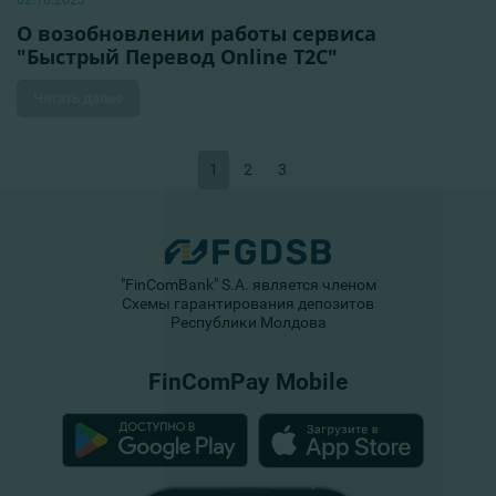
02.10.2023
О возобновлении работы сервиса
"Быстрый Перевод Online T2C"
Читать далее
1
2
3
"FinComBank" S.A. является членом
Схемы гарантирования депозитов
Республики Молдова
FinComPay Mobile