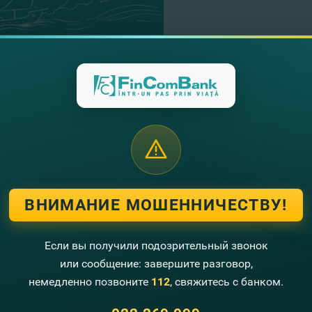
02.11.2021
О платежах SWIFT с
Читать далее
ВНИМАНИЕ МОШЕННИЧЕСТВУ!
01.11.2021
Об изменении услов
Если вы получили подозрительный звонок
карты по системе Ria
или сообщение: завершите разговор,
немедленно позвоните
112
, свяжитесь с банком.
Читать далее