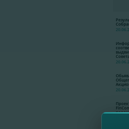
Резул
Собра
20.06.
Инфор
соотв
выдви
Совет
20.06.
Обьяв
Общег
Акцио
20.06.
Проек
FinCom
редак
20.06.