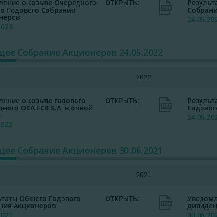
ление о созыве Очередного
ОТКРЫТЬ:
Результ
о Годового Собрания
Собрани
неров
24.05.20
2023
ее Cобрание Акционеров 24.05.2022
2022
ление о созыве годового
ОТКРЫТЬ:
Результ
ного ОСА FCB S.A. в очной
Годовог
е
24.05.20
2022
ее Cобрание Акционеров 30.06.2021
2021
ьтаты Общего Годового
ОТКРЫТЬ:
Уведомл
ния Акционеров
дивиден
2021
30.06.20