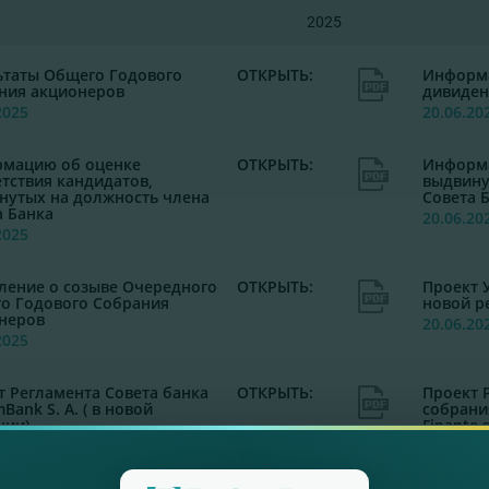
2025
ьтаты Общего Годового
ОТКРЫТЬ:
Информа
ния акционеров
дивиден
2025
20.06.20
мацию об оценке
ОТКРЫТЬ:
Информа
етствия кандидатов,
выдвину
нутых на должность члена
Совета 
а Банка
20.06.20
2025
ление о созыве Очередного
ОТКРЫТЬ:
Проект У
о Годового Собрания
новой р
неров
20.06.20
2025
т Регламента Совета банка
ОТКРЫТЬ:
Проект 
Bank S. A. ( в новой
собрани
ции)
Finanţe 
редакци
2025
20.06.20