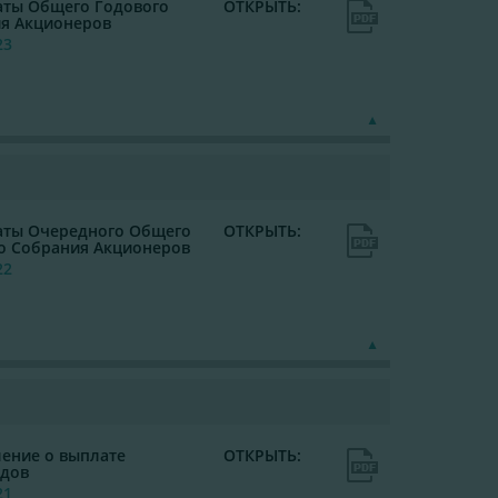
аты Общего Годового
ОТКРЫТЬ:
я Акционеров
23
аты Очередного Общего
ОТКРЫТЬ:
о Собрания Акционеров
22
ение о выплате
ОТКРЫТЬ:
дов
21