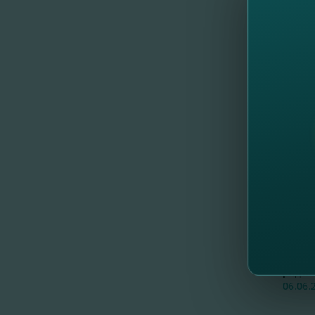
Отчет
Банка 
20.06.
Повес
09.06.
Повес
06.06.
Отчет
Банка 
06.06.
Устав 
редак
06.06.