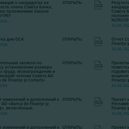
мация о кандидатах на
ОТКРЫТЬ:
Результ
ость члена Совета Банка,
кандида
сно положениям Закона
Совета Б
/1997
положен
№292/20
2026
26.06.20
тка дня ОСА
ОТКРЫТЬ:
Отчет С
Finanţe 
2026
26.06.20
ительная записка по
ОТКРЫТЬ:
Проекты
су установления размера
повестк
ы труда, вознаграждения и
годовог
нсаций членам Совета АО
акционе
 de Finanţe şi Comerţ»
Finanţe 
2026
26.06.20
т изменений и дополнений к
ОТКРЫТЬ:
Проект 
 АО «Banca de Finanţe şi
Регламе
ţ», включённые.
Finanţe 
2026
26.06.20
т изменений и дополнений к
ОТКРЫТЬ:
Проект 