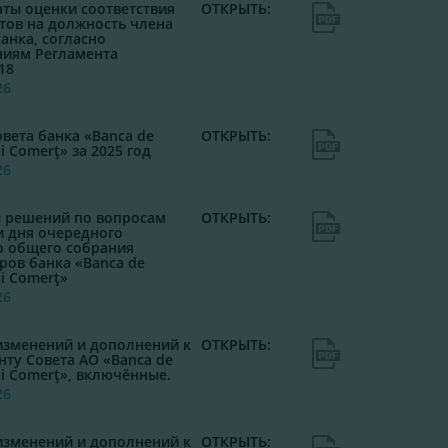
аты оценки соответствия
ОТКРЫТЬ:
тов на должность члена
анка, согласно
иям Регламента
18
26
овета банка «Banca de
ОТКРЫТЬ:
şi Comerţ» за 2025 год
26
 решений по вопросам
ОТКРЫТЬ:
и дня очередного
о общего собрания
ров банка «Banca de
şi Comerţ»
26
изменений и дополнений к
ОТКРЫТЬ:
нту Совета АО «Banca de
şi Comerţ», включённые.
26
изменений и дополнений к
ОТКРЫТЬ: