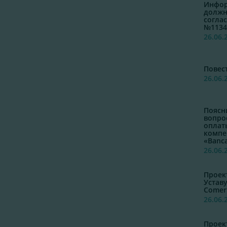
Инфор
должн
согла
№1134
26.06.
Повес
26.06.
Поясн
вопро
оплат
компе
«Banca
26.06.
Проек
Уставу
Comer
26.06.
Проек