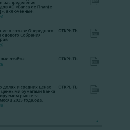
е распределения
дов АО «Banca de Finanţe
rţ», включённые.
26
ние о созыве Очередного
ОТКРЫТЬ:
Годового Собрания
ров
26
вые отчёты
ОТКРЫТЬ:
26
о долях и средних ценах
ОТКРЫТЬ:
с ценными бумагами Банка
лируемом рынке за
месяц 2025 года.ода.
26