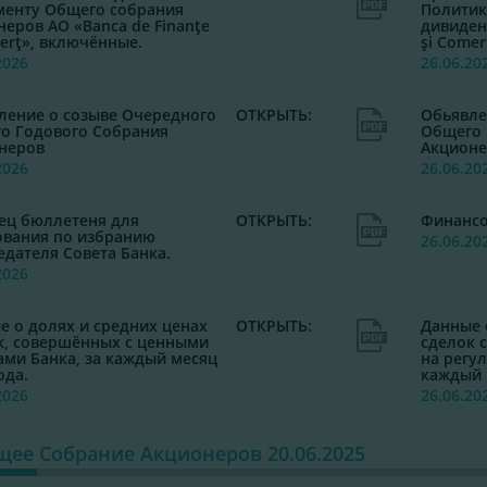
менту Общего собрания
Политик
неров АО «Banca de Finanţe
дивиден
merţ», включённые.
şi Come
2026
26.06.20
ление о созыве Очередного
ОТКРЫТЬ:
Обьявле
о Годового Собрания
Общего 
неров
Акционе
2026
26.06.20
ец бюллетеня для
ОТКРЫТЬ:
Финансо
ования по избранию
26.06.20
едателя Совета Банка.
2026
е о долях и средних ценах
ОТКРЫТЬ:
Данные 
к, совершённых с ценными
сделок 
ами Банка, за каждый месяц
на регу
ода.
каждый 
2026
26.06.20
ее Cобрание Акционеров 20.06.2025