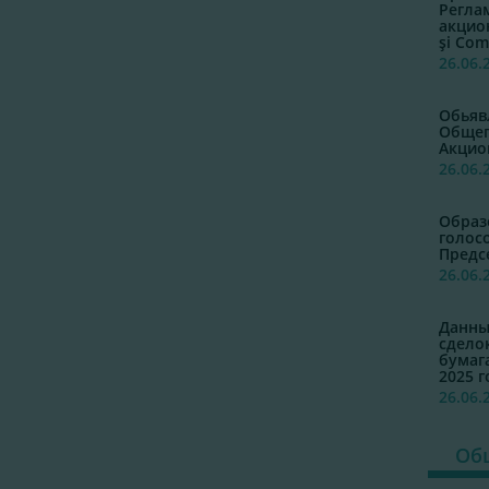
Регла
акцио
şi Co
26.06.
Обьяв
Общег
Акцио
26.06.
Образ
голос
Предс
26.06.
Данны
сдело
бумаг
2025 г
26.06.
Общ