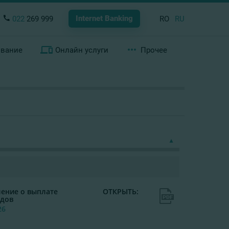
Internet Banking
022
269 999
RO
RU
ование
Онлайн услуги
Прочее
ение о выплате
ОТКРЫТЬ:
дов
26