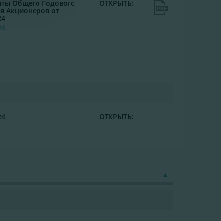
аты Общего Годового
ОТКРЫТЬ:
я Акционеров от
24
24
24
ОТКРЫТЬ: