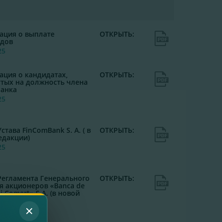
ция о выплате
ОТКРЫТЬ:
дов
25
ция о кандидатах,
ОТКРЫТЬ:
тых на должность члена
Банка
25
става FinComBank S. A. ( в
ОТКРЫТЬ:
едакции)
25
Регламента Генерального
ОТКРЫТЬ:
я акционеров «Banca de
şi Comerţ» S.A. (в новой
и)
25