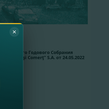
022
2021
ого Общего Годового Собрания
Finanţe şi Comerţ” S.A. от 24.05.2022