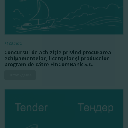
25.08.2023
Concursul de achiziţie privind procurarea
echipamentelor, licenţelor şi produselor
program de către FinComBank S.A.
Читать далее