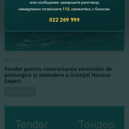
или сообщение: завершите разговор,
немедленно позвоните
112
, свяжитесь с банком.
022 269 999
03.08.2023
Tender pentru contractarea serviciilor de
prelungire şi extindere a licenţei Nessus
Expert
Читать далее