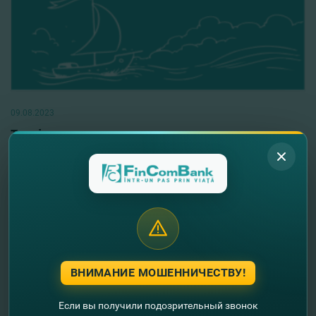
09.08.2023
Tender pentru procurarea
licenţei/subscripţiei la Platforma de training
on-line în domeniul Securităţii
Informaţionale şi Simulator atacurilor de tip
phishing de către FinComBank S.A.
Читать далее
ВНИМАНИЕ МОШЕННИЧЕСТВУ!
Если вы получили подозрительный звонок