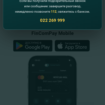
Если вы получили подозрительный звонок
или сообщение: завершите разговор,
немедленно позвоните
112
, свяжитесь с банком.
"FinComBank" S.A. является членом
Схемы гарантирования депозитов
022 269 999
Республики Молдова
FinComPay Mobile