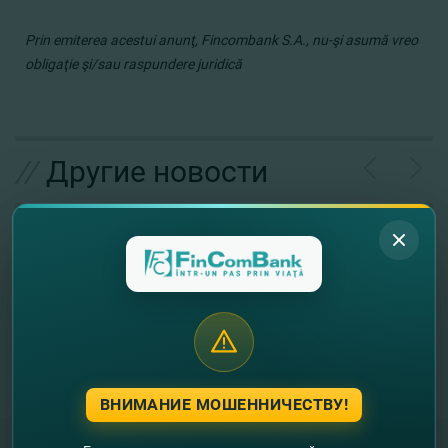
Prin emiterea acestui anunţ, Fincombank S.A., nu-şi asumă vreo
obligaţie şi/sau raspundere juridică
//
Другие новости
ВНИМАНИЕ МОШЕННИЧЕСТВУ!