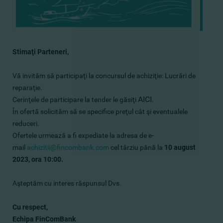
Stimaţi Parteneri,
Vă invităm să participaţi la concursul de achiziţie: Lucrări de
reparaţie.
AICI
Cerinţele de participare la tender le găsiţi
.
În ofertă solicităm să se specifice preţul cât şi eventualele
reduceri.
Ofertele urmează a fi expediate la adresa de e-
mail
achizitii@fincombank.com
cel târziu până la
10 august
2023, ora 10:00.
Aşteptăm cu interes răspunsul Dvs.
Cu respect,
Echipa FinComBank