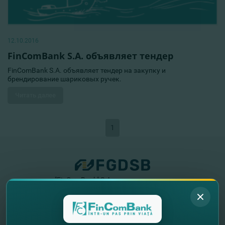
12.10.2016
FinComBank S.A. объявляет тендер
FinComBank S.A. объявляет тендер на закупку и
брендирование шариковых ручек.
Читать далее
1
"FinComBank" S.A. является членом
Схемы гарантирования депозитов
Республики Молдова
FinComPay Mobile