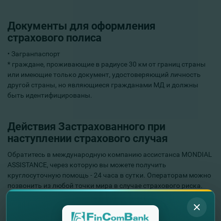
Документы для оформления
страхового полиса
• Загранпаспорт
* граждане, проживающие в радиусе 30 км от границ страны
или имеющие только документ, удостоверяющий личность
другой страны, но являющиеся гражданами МД и должны
быть идентифицированы.
Действия Застрахованного при
наступлении страхового случая
Обратитесь в международную компанию ассистанса MONDIAL
ASSISTANCE, через которую вы можете получить
круглосуточную помощь - 24 часа в сутки. Операторам можно
позвонить из любой точки мира в случае страхового риска.
Операторы MONDIAL ASSISTANCE обслуживают клиентов на
нескольких языках, включая румынский. Во время разговора
предоставьте следующую информацию: