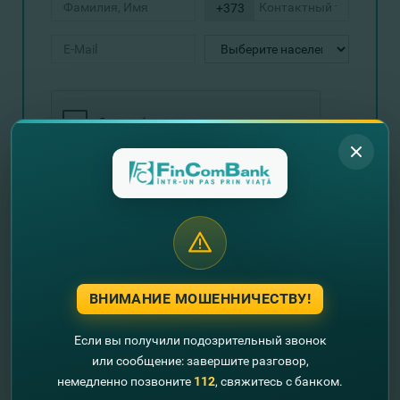
+373
Отправить запрос
Пример расчета: Если стоимость автомобиля
составляет 20.000 евро, сроком на 48 месяцев, при
ВНИМАНИЕ МОШЕННИЧЕСТВУ!
первоначальном взносе 40%, то общая стоимость
договора составляет 20134.81 евро, средний
Если вы получили подозрительный звонок
ежемесячный платеж 273.64 евро, страхование
КАСКО - 4,20%, разовая комиссия - 398 евро. DAE
или сообщение: завершите разговор,
составит 6,21%.
немедленно позвоните
112
, свяжитесь с банком.