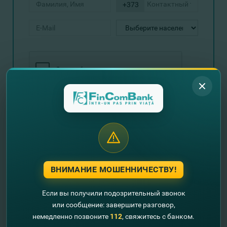
+373
Отправить запрос
Пример расчета: Если стоимость автомобиля
составляет 20.000 евро, сроком на 48 месяцев, при
ВНИМАНИЕ МОШЕННИЧЕСТВУ!
первоначальном взносе 40%, то общая стоимость
договора составляет 20134.81 евро, средний
Если вы получили подозрительный звонок
ежемесячный платеж 273.64 евро, страхование
КАСКО - 4,20%, разовая комиссия - 398 евро. DAE
или сообщение: завершите разговор,
составит 6,21%.
немедленно позвоните
112
, свяжитесь с банком.