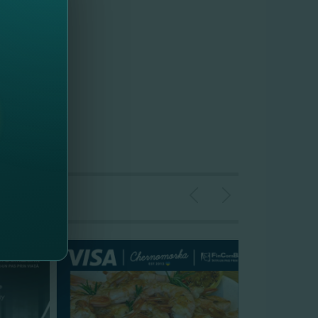
ризов.
40 призов!