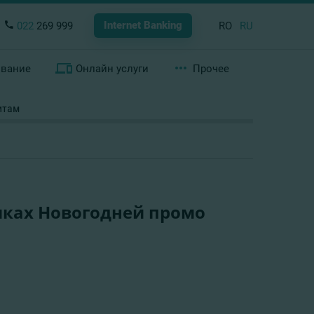
Internet Banking
022
269 999
RO
RU
ование
Онлайн услуги
Прочее
итам
мках Новогодней промо