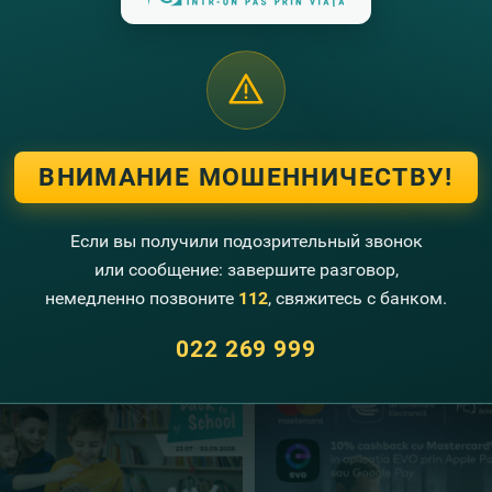
айшее время мы свяжемся с победителями, для вручение п
ыш продолжается! Не упусти свой шанс выиграть один из 
нее о Новогодней промо кампании
ЗДЕСЬ.
и
кредит
онлайн
СЕЙЧАС
.
ВНИМАНИЕ МОШЕННИЧЕСТВУ!
Если вы получили подозрительный звонок
или сообщение: завершите разговор,
угие новости
немедленно позвоните
112
, свяжитесь с банком.
022 269 999