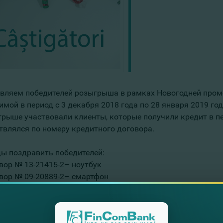
вляем победителей розыгрыша в рамках Новогодней промо
мой в период с 3 декабря 2018 года по 28 января 2019 год
грыше участвовали клиенты, которые получили кредит в пе
твлялся по номеру кредитного договора.
ы поздравить победителей:
овор № 13-21415-2– ноутбук
овор № 09-20889-2– смартфон
овор № 06-21453-2– умный браслет
овор № 11-21393-2– динамик Bluetooth
овор № 04-21350-2– тестер для воды