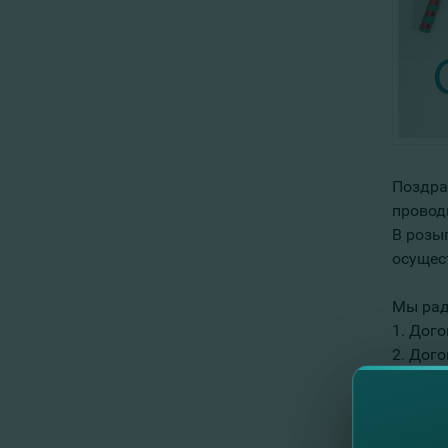
Поздра
проводи
В розы
осущес
Мы рад
1. Дог
2. Дог
3. Дог
4. Дог
5. Дог