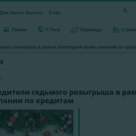
Для твоего бизнеса
О нас
Лизинг
IT Pack
Переводы
Страх
ьмого розыгрыша в рамках Новогодней промо кампании по кред
И
9
едители седьмого розыгрыша в ра
пании по кредитам