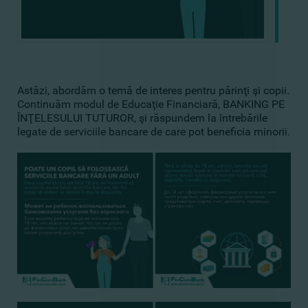
Astăzi, abordăm o temă de interes pentru părinţi şi copii.
Continuăm modul de Educaţie Financiară, BANKING PE
ÎNŢELESULUI TUTUROR, şi răspundem la întrebările
legate de serviciile bancare de care pot beneficia minorii.