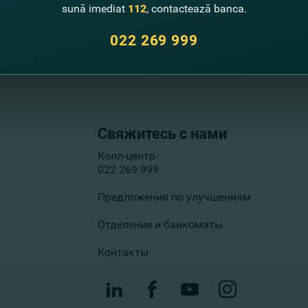
sună imediat
112
, contactează banca.
022 269 999
Свяжитесь с нами
Колл-центр
022 269 999
Предложения по улучшениям
Отделение и банкоматы
Контакты