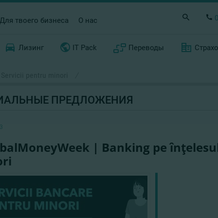
Для твоего бизнеса
О нас
Лизинг
IT Pack
Переводы
Страх
Servicii pentru minori
/
ИАЛЬНЫЕ ПРЕДЛОЖЕНИЯ
3
balMoneyWeek | Banking pe înţelesulu
ri