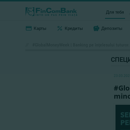
Для тебя
Карты
Кредиты
Депозиты
//
#GlobalMoneyWeek | Banking pe înţelesului tuturor. 
СПЕЦ
23.03.202
#Glo
mino