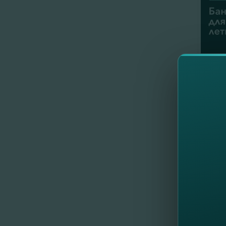
//
Al