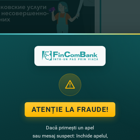
te noutati
ATENȚIE LA FRAUDE!
Dacă primești un apel
sau mesaj suspect: închide apelul,